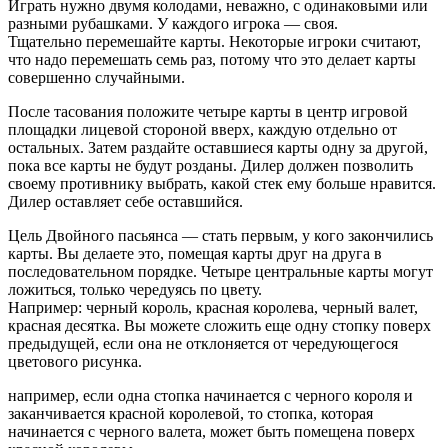
Играть нужно двумя колодами, неважно, с одинаковыми или
разными рубашками. У каждого игрока — своя.
Тщательно перемешайте карты. Некоторые игроки считают,
что надо перемешать семь раз, потому что это делает карты
совершенно случайными.
После тасования положите четыре карты в центр игровой
площадки лицевой стороной вверх, каждую отдельно от
остальных. Затем раздайте оставшиеся карты одну за другой,
пока все карты не будут розданы. Дилер должен позволить
своему противнику выбрать, какой стек ему больше нравится.
Дилер оставляет себе оставшийся.
Цель Двойного пасьянса — стать первым, у кого закончились
карты. Вы делаете это, помещая карты друг на друга в
последовательном порядке. Четыре центральные карты могут
ложиться, только чередуясь по цвету.
Например: черный король, красная королева, черный валет,
красная десятка. Вы можете сложить еще одну стопку поверх
предыдущей, если она не отклоняется от чередующегося
цветового рисунка.
например, если одна стопка начинается с черного короля и
заканчивается красной королевой, то стопка, которая
начинается с черного валета, может быть помещена поверх