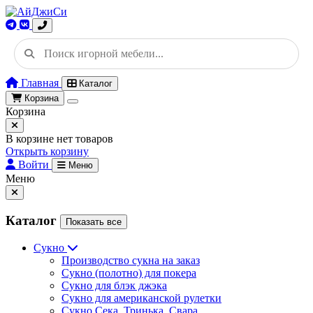
Главная
Каталог
Корзина
Корзина
В корзине нет товаров
Открыть корзину
Войти
Меню
Меню
Каталог
Показать все
Сукно
Производство сукна на заказ
Сукно (полотно) для покера
Сукно для блэк джэка
Сукно для американской рулетки
Сукно Сека, Тринька, Свара