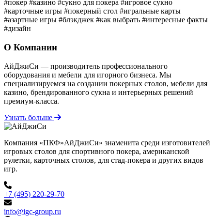
#покер
#казино
#сукно для покера
#игровое сукно
#карточные игры
#покерный стол
#игральные карты
#азартные игры
#блэкджек
#как выбрать
#интересные факты
#дизайн
О Компании
АйДжиСи — производитель профессионального
оборудования и мебели для игорного бизнеса. Мы
специализируемся на создании покерных столов, мебели для
казино, брендированного сукна и интерьерных решений
премиум-класса.
Узнать больше
Компания «ПКФ»АйДжиСи» знаменита среди изготовителей
игровых столов для спортивного покера, американской
рулетки, карточных столов, для стад-покера и других видов
игр.
+7 (495) 220-29-70
info@igc-group.ru