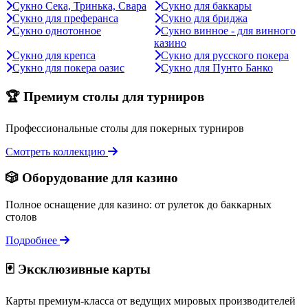
Сукно Сека, Тринька, Свара
Сукно для баккары
Сукно для преферанса
Сукно для бриджа
Сукно однотонное
Сукно винное - для винного
казино
Сукно для крепса
Сукно для русского покера
Сукно для покера оазис
Сукно для Пунто Банко
🏆 Премиум столы для турниров
Профессиональные столы для покерных турниров
Смотреть коллекцию
🎲 Оборудование для казино
Полное оснащение для казино: от рулеток до баккарных
столов
Подробнее
🃏 Эксклюзивные карты
Карты премиум-класса от ведущих мировых производителей