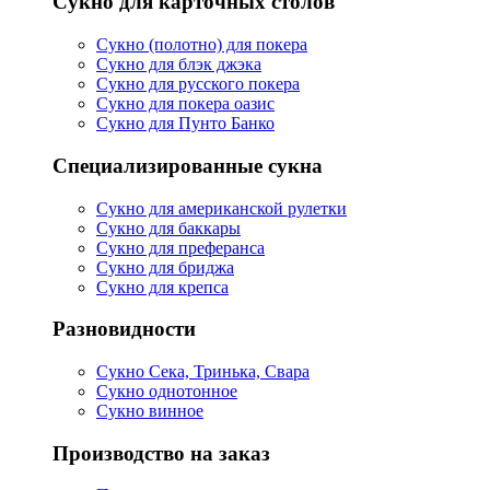
Сукно для карточных столов
Сукно (полотно) для покера
Сукно для блэк джэка
Сукно для русского покера
Сукно для покера оазис
Сукно для Пунто Банко
Специализированные сукна
Сукно для американской рулетки
Сукно для баккары
Сукно для преферанса
Сукно для бриджа
Сукно для крепса
Разновидности
Сукно Сека, Тринька, Свара
Сукно однотонное
Сукно винное
Производство на заказ