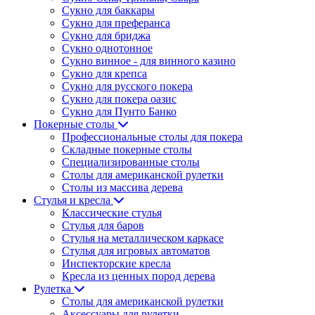
Сукно для баккары
Сукно для преферанса
Сукно для бриджа
Сукно однотонное
Сукно винное - для винного казино
Сукно для крепса
Сукно для русского покера
Сукно для покера оазис
Сукно для Пунто Банко
Покерные столы
Профессиональные столы для покера
Складные покерные столы
Специализированные столы
Столы для американской рулетки
Столы из массива дерева
Стулья и кресла
Классические стулья
Стулья для баров
Стулья на металлическом каркасе
Стулья для игровых автоматов
Инспекторские кресла
Кресла из ценных пород дерева
Рулетка
Столы для американской рулетки
Аксессуары для рулетки