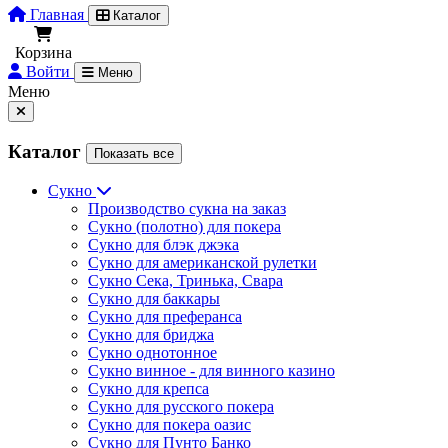
Главная
Каталог
Корзина
Войти
Меню
Меню
Каталог
Показать все
Сукно
Производство сукна на заказ
Сукно (полотно) для покера
Сукно для блэк джэка
Сукно для американской рулетки
Сукно Сека, Тринька, Свара
Сукно для баккары
Сукно для преферанса
Сукно для бриджа
Сукно однотонное
Сукно винное - для винного казино
Сукно для крепса
Сукно для русского покера
Сукно для покера оазис
Сукно для Пунто Банко