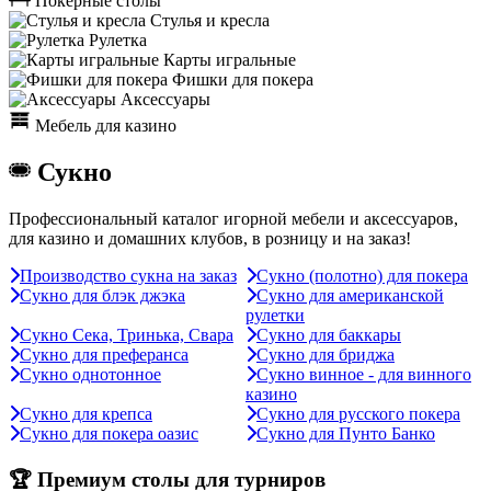
Покерные столы
Стулья и кресла
Рулетка
Карты игральные
Фишки для покера
Аксессуары
Мебель для казино
Сукно
Профессиональный каталог игорной мебели и аксессуаров,
для казино и домашних клубов, в розницу и на заказ!
Производство сукна на заказ
Сукно (полотно) для покера
Сукно для блэк джэка
Сукно для американской
рулетки
Сукно Сека, Тринька, Свара
Сукно для баккары
Сукно для преферанса
Сукно для бриджа
Сукно однотонное
Сукно винное - для винного
казино
Сукно для крепса
Сукно для русского покера
Сукно для покера оазис
Сукно для Пунто Банко
🏆 Премиум столы для турниров