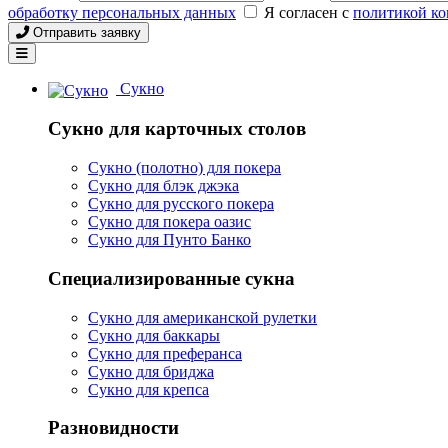
обработку персональных данных
Я согласен с
политикой к
Отправить заявку
Сукно
Сукно для карточных столов
Сукно (полотно) для покера
Сукно для блэк джэка
Сукно для русского покера
Сукно для покера оазис
Сукно для Пунто Банко
Специализированные сукна
Сукно для американской рулетки
Сукно для баккары
Сукно для преферанса
Сукно для бриджа
Сукно для крепса
Разновидности