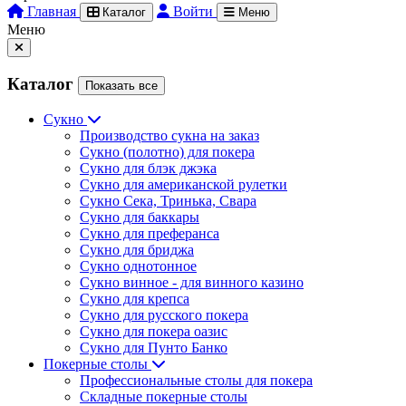
Главная
Войти
Каталог
Меню
Меню
Каталог
Показать все
Сукно
Производство сукна на заказ
Сукно (полотно) для покера
Сукно для блэк джэка
Сукно для американской рулетки
Сукно Сека, Тринька, Свара
Сукно для баккары
Сукно для преферанса
Сукно для бриджа
Сукно однотонное
Сукно винное - для винного казино
Сукно для крепса
Сукно для русского покера
Сукно для покера оазис
Сукно для Пунто Банко
Покерные столы
Профессиональные столы для покера
Складные покерные столы