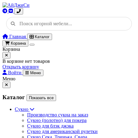
Главная
Каталог
Корзина
Корзина
В корзине нет товаров
Открыть корзину
Войти
Меню
Меню
Каталог
Показать все
Сукно
Производство сукна на заказ
Сукно (полотно) для покера
Сукно для блэк джэка
Сукно для американской рулетки
Сукно Сека, Тринька, Свара