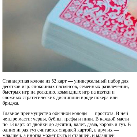
Стандартная колода из 52 карт — универсальный набор для
десятков игр: спокойных пасьянсов, семейных развлечений,
быстрых игр на реакцию, командных игр на взятки и
сложных стратегических дисциплин вроде покера или
бриджа.
Главное преимущество обычной колоды — простота. В ней
четыре масти: червы, бубны, трефы и пики. В каждой масти
по 13 карт: от двойки до десятки, валет, дама, король и туз. В
одних играх туз считается старшей картой, в других —
младшей, а иногда может быть и старшей, и младшей