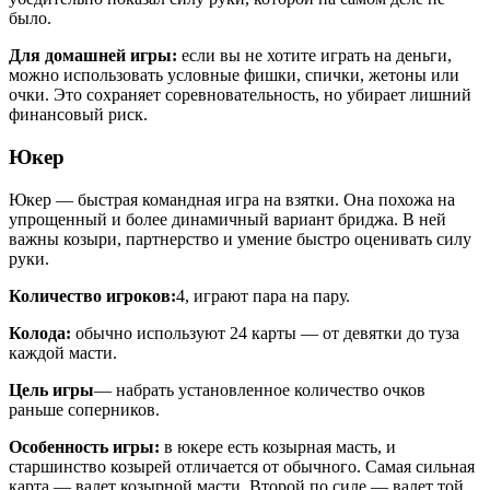
было.
Для домашней игры:
если вы не хотите играть на деньги,
можно использовать условные фишки, спички, жетоны или
очки. Это сохраняет соревновательность, но убирает лишний
финансовый риск.
Юкер
Юкер — быстрая командная игра на взятки. Она похожа на
упрощенный и более динамичный вариант бриджа. В ней
важны козыри, партнерство и умение быстро оценивать силу
руки.
Количество игроков:
4, играют пара на пару.
Колода:
обычно используют 24 карты — от девятки до туза
каждой масти.
Цель игры
— набрать установленное количество очков
раньше соперников.
Особенность игры:
в юкере есть козырная масть, и
старшинство козырей отличается от обычного. Самая сильная
карта — валет козырной масти. Второй по силе — валет той