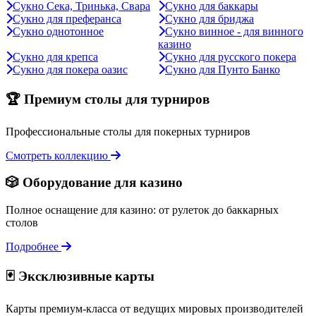
Сукно Сека, Тринька, Свара
Сукно для баккары
Сукно для преферанса
Сукно для бриджа
Сукно однотонное
Сукно винное - для винного
казино
Сукно для крепса
Сукно для русского покера
Сукно для покера оазис
Сукно для Пунто Банко
🏆 Премиум столы для турниров
Профессиональные столы для покерных турниров
Смотреть коллекцию
🎲 Оборудование для казино
Полное оснащение для казино: от рулеток до баккарных
столов
Подробнее
🃏 Эксклюзивные карты
Карты премиум-класса от ведущих мировых производителей