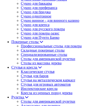
Сукно для баккары
Сукно для преферанса
Сукно для бриджа
Сукно однотонное
Сукно винное - для винного казино
Сукно для крепса
Сукно для русского покера
Сукно для покера оазис
Сукно для Пунто Банко
Покерные столы
Профессиональные столы для покера
Складные покерные столы
Специализированные столы
Столы для американской рулетки
Столы из массива дерева
Стулья и кресла
Классические стулья
Стулья для баров
Стулья на металлическом каркасе
Стулья для игровых автоматов
Инспекторские кресла
Кресла из ценных пород дерева
Рулетка
Столы для американской рулетки
Аксессуары для рулетки