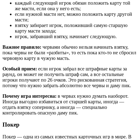
каждый следующий игрок обязан положить карту той
же масти, если она у него есть;
если нужной масти нет, можно положить карту другой
масти;
взятку забирает игрок, положивший самую старшую
карту масти захода;
игрок, забравший взятку, начинает следующую.
Важное правило:
червами обычно нельзя начинать взятку,
пока червы не были «разбиты», то есть пока кто-то не сбросил
червовую карту в чужую масть.
Особый прием:
если игрок забрал все штрафные карты за
раунд, он может не получить штраф сам, а все остальные
игроки получают по 26 очков. Это рискованная стратегия,
потому что нужно забрать абсолютно все червы и даму пик.
Почему игра интересна:
в червах нужно думать наоборот.
Иногда выгодно избавиться от старшей карты, иногда —
отдать взятку сопернику, а иногда — специально
контролировать опасную даму пик.
Покер
Покер — одна из самых известных карточных игр в мире. В