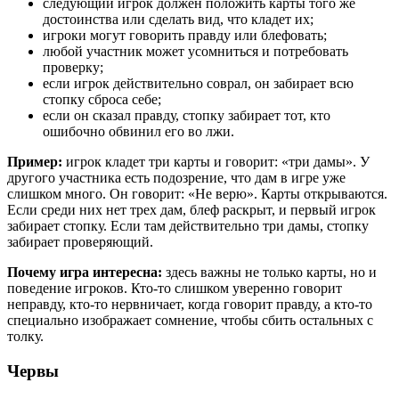
следующий игрок должен положить карты того же
достоинства или сделать вид, что кладет их;
игроки могут говорить правду или блефовать;
любой участник может усомниться и потребовать
проверку;
если игрок действительно соврал, он забирает всю
стопку сброса себе;
если он сказал правду, стопку забирает тот, кто
ошибочно обвинил его во лжи.
Пример:
игрок кладет три карты и говорит: «три дамы». У
другого участника есть подозрение, что дам в игре уже
слишком много. Он говорит: «Не верю». Карты открываются.
Если среди них нет трех дам, блеф раскрыт, и первый игрок
забирает стопку. Если там действительно три дамы, стопку
забирает проверяющий.
Почему игра интересна:
здесь важны не только карты, но и
поведение игроков. Кто-то слишком уверенно говорит
неправду, кто-то нервничает, когда говорит правду, а кто-то
специально изображает сомнение, чтобы сбить остальных с
толку.
Червы