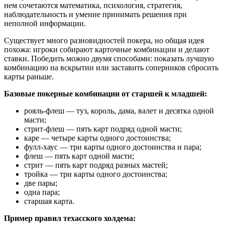
нем сочетаются математика, психология, стратегия,
наблюдательность и умение принимать решения при
неполной информации.
Существует много разновидностей покера, но общая идея
похожа: игроки собирают карточные комбинации и делают
ставки. Победить можно двумя способами: показать лучшую
комбинацию на вскрытии или заставить соперников сбросить
карты раньше.
Базовые покерные комбинации от старшей к младшей:
рояль-флеш — туз, король, дама, валет и десятка одной
масти;
стрит-флеш — пять карт подряд одной масти;
каре — четыре карты одного достоинства;
фулл-хаус — три карты одного достоинства и пара;
флеш — пять карт одной масти;
стрит — пять карт подряд разных мастей;
тройка — три карты одного достоинства;
две пары;
одна пара;
старшая карта.
Пример правил техасского холдема: