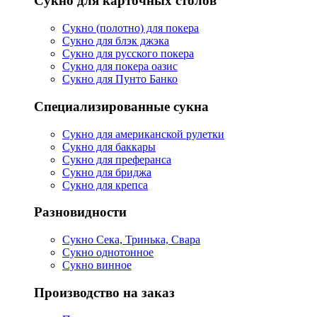
Сукно для карточных столов
Сукно (полотно) для покера
Сукно для блэк джэка
Сукно для русского покера
Сукно для покера оазис
Сукно для Пунто Банко
Специализированные сукна
Сукно для американской рулетки
Сукно для баккары
Сукно для преферанса
Сукно для бриджа
Сукно для крепса
Разновидности
Сукно Сека, Тринька, Свара
Сукно однотонное
Сукно винное
Производство на заказ