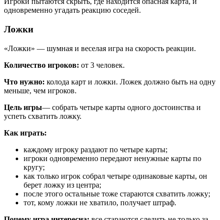
Игроки пытаются скрыть, где находится опасная карта, и
одновременно угадать реакцию соседей.
Ложки
«Ложки» — шумная и веселая игра на скорость реакции.
Количество игроков:
от 3 человек.
Что нужно:
колода карт и ложки. Ложек должно быть на одну
меньше, чем игроков.
Цель игры
— собрать четыре карты одного достоинства и
успеть схватить ложку.
Как играть:
каждому игроку раздают по четыре карты;
игроки одновременно передают ненужные карты по
кругу;
как только игрок собрал четыре одинаковые карты, он
берет ложку из центра;
после этого остальные тоже стараются схватить ложку;
тот, кому ложки не хватило, получает штраф.
Почему игра интересна:
все стараются следить не только за