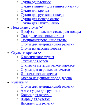
Сукно однотонное
Сукно винное - для винного казино
Сукно для крепса
Сукно для русского покера
Сукно для покера оазис
Сукно для Пунто Банко
Покерные столы
Профессиональные столы для покера
Складные покерные столы
Специализированные столы
Столы для американской рулетки
Столы из массива дерева
Стулья и кресла
Классические стулья
Стулья для баров
Стулья на металлическом каркасе
Стулья для игровых автоматов
Инспекторские кресла
Кресла из ценных пород дерева
Рулетка
Столы для американской рулетки
Аксессуары для рулетки
Колеса для рулетки
Шары для рулетки
Дисплеи для рулетки