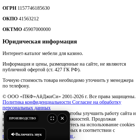
ОГРН
1157746185630
ОКПО
41563212
ОКТМО
45907000000
Юридическая информация
Интернет-каталог мебели для казино.
Информация и цены, размещенные на сайте, не являются
публичной офертой (ст. 427 ГК РФ).
Точную стоимость товара необходимо уточнить у менеджера
по телефону.
© ООО «ПКФ»АйДжиСи» 2001-2026 г. Все права защищены.
Политика конфиденциальности
Согласие на обработку
персональных данных
Мы используем файлы
cookie
, чтобы улучшить работу сайта и
×
предоставить вам больше возможностей. Продолжая
ПРОИЗВОДСТВО
использовать сайт, вы соглашаетесь на использование cookies
и обработку персональных данных в соответствии с
Включить звук
политикой конфиденциальности
.