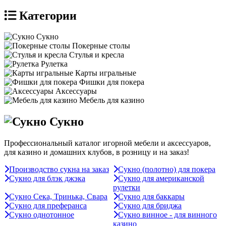
Категории
Сукно
Покерные столы
Стулья и кресла
Рулетка
Карты игральные
Фишки для покера
Аксессуары
Мебель для казино
Сукно
Профессиональный каталог игорной мебели и аксессуаров,
для казино и домашних клубов, в розницу и на заказ!
Производство сукна на заказ
Сукно (полотно) для покера
Сукно для блэк джэка
Сукно для американской
рулетки
Сукно Сека, Тринька, Свара
Сукно для баккары
Сукно для преферанса
Сукно для бриджа
Сукно однотонное
Сукно винное - для винного
казино