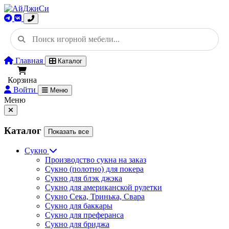
Главная
Каталог
Корзина
Войти
Меню
Меню
Каталог
Показать все
Сукно
Производство сукна на заказ
Сукно (полотно) для покера
Сукно для блэк джэка
Сукно для американской рулетки
Сукно Сека, Тринька, Свара
Сукно для баккары
Сукно для преферанса
Сукно для бриджа