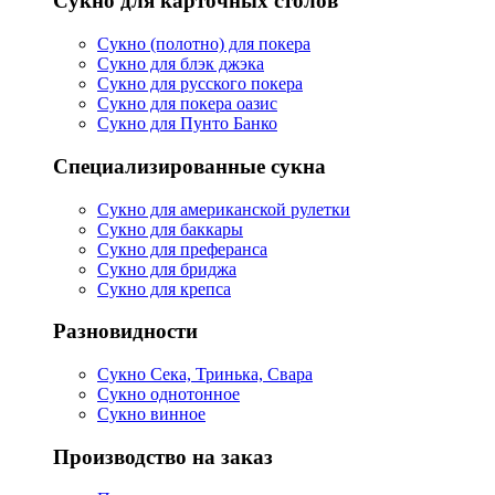
Сукно для карточных столов
Сукно (полотно) для покера
Сукно для блэк джэка
Сукно для русского покера
Сукно для покера оазис
Сукно для Пунто Банко
Специализированные сукна
Сукно для американской рулетки
Сукно для баккары
Сукно для преферанса
Сукно для бриджа
Сукно для крепса
Разновидности
Сукно Сека, Тринька, Свара
Сукно однотонное
Сукно винное
Производство на заказ