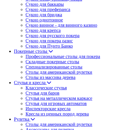
Сукно для баккары
Сукно для преферанса
Сукно для бриджа
Сукно однотонное
Сукно винное - для винного казино
Сукно для крепса
Сукно для русского покера
Сукно для покера оазис
Сукно для Пунто Банко
Покерные столы
Профессиональные столы для покера
Складные покерные столы
Специализированные столы
Столы для американской рулетки
Столы из массива дерева
Стулья и кресла
Классические стулья
Стулья для баров
Стулья на металлическом каркасе
Стулья для игровых автоматов
Инспекторские кресла
Кресла из ценных пород дерева
Рулетка
Столы для американской рулетки
Аксессуары для рулетки