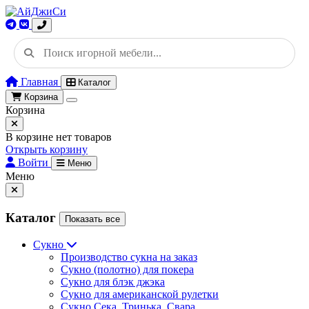
Главная
Каталог
Корзина
Корзина
В корзине нет товаров
Открыть корзину
Войти
Меню
Меню
Каталог
Показать все
Сукно
Производство сукна на заказ
Сукно (полотно) для покера
Сукно для блэк джэка
Сукно для американской рулетки
Сукно Сека, Тринька, Свара