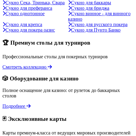
Сукно Сека, Тринька, Свара
Сукно для баккары
Сукно для преферанса
Сукно для бриджа
Сукно однотонное
Сукно винное - для винного
казино
Сукно для крепса
Сукно для русского покера
Сукно для покера оазис
Сукно для Пунто Банко
🏆 Премиум столы для турниров
Профессиональные столы для покерных турниров
Смотреть коллекцию
🎲 Оборудование для казино
Полное оснащение для казино: от рулеток до баккарных
столов
Подробнее
🃏 Эксклюзивные карты
Карты премиум-класса от ведущих мировых производителей