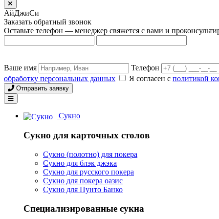
АйДжиСи
Заказать обратный звонок
Оставьте телефон — менеджер свяжется с вами и проконсульти
Ваше имя
Телефон
обработку персональных данных
Я согласен с
политикой к
Отправить заявку
Сукно
Сукно для карточных столов
Сукно (полотно) для покера
Сукно для блэк джэка
Сукно для русского покера
Сукно для покера оазис
Сукно для Пунто Банко
Специализированные сукна