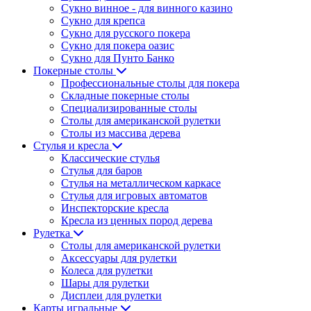
Сукно винное - для винного казино
Сукно для крепса
Сукно для русского покера
Сукно для покера оазис
Сукно для Пунто Банко
Покерные столы
Профессиональные столы для покера
Складные покерные столы
Специализированные столы
Столы для американской рулетки
Столы из массива дерева
Стулья и кресла
Классические стулья
Стулья для баров
Стулья на металлическом каркасе
Стулья для игровых автоматов
Инспекторские кресла
Кресла из ценных пород дерева
Рулетка
Столы для американской рулетки
Аксессуары для рулетки
Колеса для рулетки
Шары для рулетки
Дисплеи для рулетки
Карты игральные