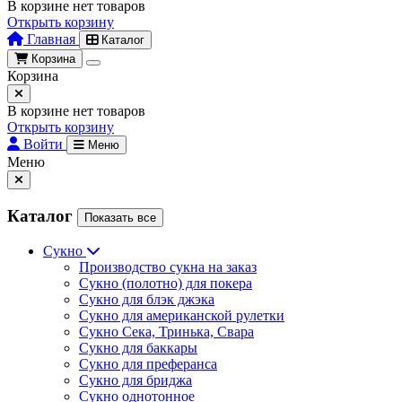
В корзине нет товаров
Открыть корзину
Главная
Каталог
Корзина
Корзина
В корзине нет товаров
Открыть корзину
Войти
Меню
Меню
Каталог
Показать все
Сукно
Производство сукна на заказ
Сукно (полотно) для покера
Сукно для блэк джэка
Сукно для американской рулетки
Сукно Сека, Тринька, Свара
Сукно для баккары
Сукно для преферанса
Сукно для бриджа
Сукно однотонное