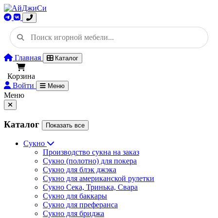
Главная
Каталог
Корзина
Войти
Меню
Меню
Каталог
Показать все
Сукно
Производство сукна на заказ
Сукно (полотно) для покера
Сукно для блэк джэка
Сукно для американской рулетки
Сукно Сека, Тринька, Свара
Сукно для баккары
Сукно для преферанса
Сукно для бриджа