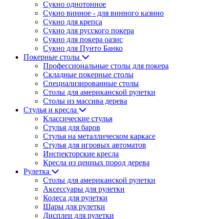
Сукно однотонное
Сукно винное - для винного казино
Сукно для крепса
Сукно для русского покера
Сукно для покера оазис
Сукно для Пунто Банко
Покерные столы
Профессиональные столы для покера
Складные покерные столы
Специализированные столы
Столы для американской рулетки
Столы из массива дерева
Стулья и кресла
Классические стулья
Стулья для баров
Стулья на металлическом каркасе
Стулья для игровых автоматов
Инспекторские кресла
Кресла из ценных пород дерева
Рулетка
Столы для американской рулетки
Аксессуары для рулетки
Колеса для рулетки
Шары для рулетки
Дисплеи для рулетки