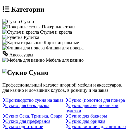
Категории
Сукно
Покерные столы
Стулья и кресла
Рулетка
Карты игральные
Фишки для покера
Аксессуары
Мебель для казино
Сукно
Профессиональный каталог игорной мебели и аксессуаров,
для казино и домашних клубов, в розницу и на заказ!
Производство сукна на заказ
Сукно (полотно) для покера
Сукно для блэк джэка
Сукно для американской
рулетки
Сукно Сека, Тринька, Свара
Сукно для баккары
Сукно для преферанса
Сукно для бриджа
Сукно однотонное
Сукно винное - для винного