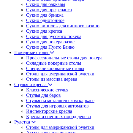
Сукно для баккары
Сукно для преферанса
Сукно для бриджа
Сукно однотонное
Сукно винное - для винного казино
Сукно для крепса
Сукно для русского покера
Сукно для покера оазис
Сукно для Пунто Банко
Покерные столы
Профессиональные столы для покера
Складные покерные столы
Специализированные столы
Столы для американской рулетки
Столы из массива дерева
Стулья и кресла
Классические стулья
Стулья для баров
Стулья на металлическом каркасе
Стулья для игровых автоматов
Инспекторские кресла
Кресла из ценных пород дерева
Рулетка
Столы для американской рулетки
Аксессуары для рулетки