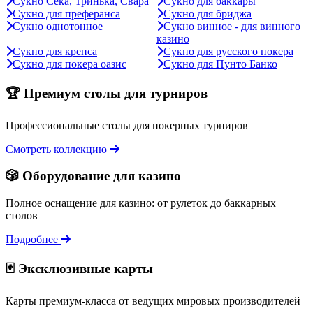
Сукно Сека, Тринька, Свара
Сукно для баккары
Сукно для преферанса
Сукно для бриджа
Сукно однотонное
Сукно винное - для винного
казино
Сукно для крепса
Сукно для русского покера
Сукно для покера оазис
Сукно для Пунто Банко
🏆 Премиум столы для турниров
Профессиональные столы для покерных турниров
Смотреть коллекцию
🎲 Оборудование для казино
Полное оснащение для казино: от рулеток до баккарных
столов
Подробнее
🃏 Эксклюзивные карты
Карты премиум-класса от ведущих мировых производителей