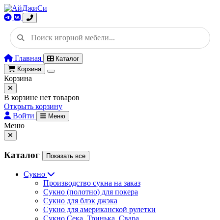
Главная
Каталог
Корзина
Корзина
В корзине нет товаров
Открыть корзину
Войти
Меню
Меню
Каталог
Показать все
Сукно
Производство сукна на заказ
Сукно (полотно) для покера
Сукно для блэк джэка
Сукно для американской рулетки
Сукно Сека, Тринька, Свара