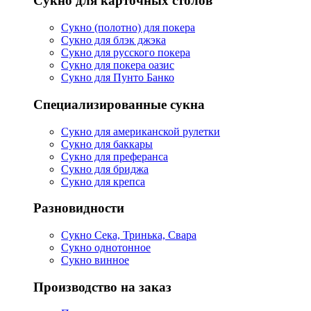
Сукно для карточных столов
Сукно (полотно) для покера
Сукно для блэк джэка
Сукно для русского покера
Сукно для покера оазис
Сукно для Пунто Банко
Специализированные сукна
Сукно для американской рулетки
Сукно для баккары
Сукно для преферанса
Сукно для бриджа
Сукно для крепса
Разновидности
Сукно Сека, Тринька, Свара
Сукно однотонное
Сукно винное
Производство на заказ