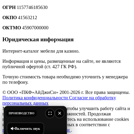
ОГРН
1157746185630
ОКПО
41563212
ОКТМО
45907000000
Юридическая информация
Интернет-каталог мебели для казино.
Информация и цены, размещенные на сайте, не являются
публичной офертой (ст. 427 ГК РФ).
Точную стоимость товара необходимо уточнить у менеджера
по телефону.
© ООО «ПКФ»АйДжиСи» 2001-2026 г. Все права защищены.
Политика конфиденциальности
Согласие на обработку
персональных данных
Мы используем файлы
cookie
, чтобы улучшить работу сайта и
×
предоставить вам больше возможностей. Продолжая
ПРОИЗВОДСТВО
использовать сайт, вы соглашаетесь на использование cookies
и обработку персональных данных в соответствии с
Включить звук
политикой конфиденциальности
.