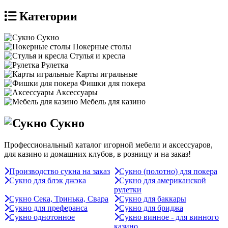
Категории
Сукно
Покерные столы
Стулья и кресла
Рулетка
Карты игральные
Фишки для покера
Аксессуары
Мебель для казино
Сукно
Профессиональный каталог игорной мебели и аксессуаров,
для казино и домашних клубов, в розницу и на заказ!
Производство сукна на заказ
Сукно (полотно) для покера
Сукно для блэк джэка
Сукно для американской
рулетки
Сукно Сека, Тринька, Свара
Сукно для баккары
Сукно для преферанса
Сукно для бриджа
Сукно однотонное
Сукно винное - для винного
казино