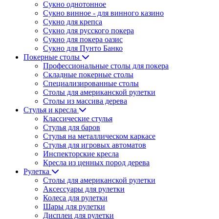
Сукно однотонное
Сукно винное - для винного казино
Сукно для крепса
Сукно для русского покера
Сукно для покера оазис
Сукно для Пунто Банко
Покерные столы
Профессиональные столы для покера
Складные покерные столы
Специализированные столы
Столы для американской рулетки
Столы из массива дерева
Стулья и кресла
Классические стулья
Стулья для баров
Стулья на металлическом каркасе
Стулья для игровых автоматов
Инспекторские кресла
Кресла из ценных пород дерева
Рулетка
Столы для американской рулетки
Аксессуары для рулетки
Колеса для рулетки
Шары для рулетки
Дисплеи для рулетки