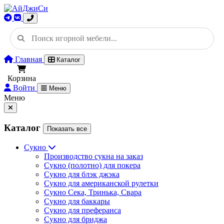
Главная
Каталог
Корзина
Войти
Меню
Меню
Каталог
Показать все
Сукно
Производство сукна на заказ
Сукно (полотно) для покера
Сукно для блэк джэка
Сукно для американской рулетки
Сукно Сека, Тринька, Свара
Сукно для баккары
Сукно для преферанса
Сукно для бриджа