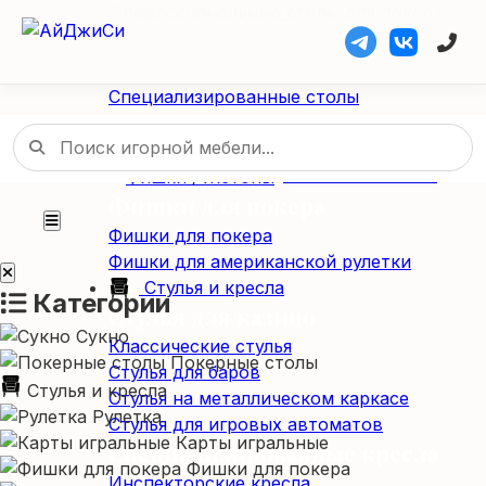
Профессиональные столы для покера
Складные покерные столы
Специализированные столы
Специализированные столы
Столы для американской рулетки
Столы из массива дерева
Фишки / Жетоны
Фишки для покера
Фишки для покера
Фишки для американской рулетки
Стулья и кресла
Категории
Стулья для казино
Сукно
Классические стулья
Покерные столы
Стулья для баров
Стулья и кресла
Стулья на металлическом каркасе
Рулетка
Стулья для игровых автоматов
Карты игральные
Специализированные кресла
Фишки для покера
Инспекторские кресла