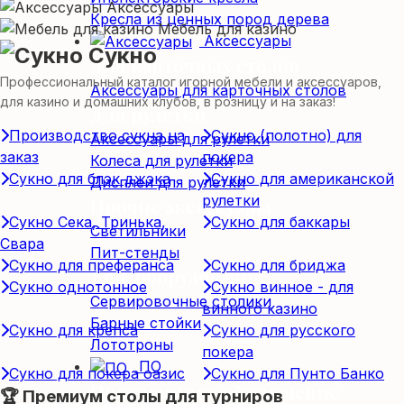
Аксессуары
Кресла из ценных пород дерева
Мебель для казино
Аксессуары
Сукно
Для карточных столов
Профессиональный каталог игорной мебели и аксессуаров,
Аксессуары для карточных столов
для казино и домашних клубов, в розницу и на заказ!
Для рулетки
Производство сукна на
Сукно (полотно) для
Аксессуары для рулетки
заказ
покера
Колеса для рулетки
Сукно для блэк джэка
Сукно для американской
Дисплеи для рулетки
рулетки
Прочие аксессуары
Сукно Сека, Тринька,
Сукно для баккары
Светильники
Свара
Пит-стенды
Сукно для преферанса
Сукно для бриджа
Доп. оборудование
Сукно однотонное
Сукно винное - для
Сервировочные столики
винного казино
Барные стойки
Сукно для крепса
Сукно для русского
Лототроны
покера
ПО
Сукно для покера оазис
Сукно для Пунто Банко
Программное обеспечение
🏆 Премиум столы для турниров