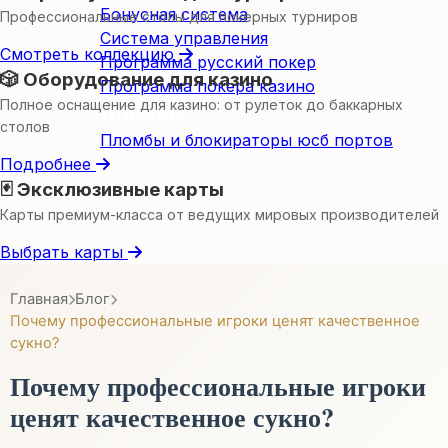
Бонусная система
Профессиональные столы для покерных турниров
Система управления
Смотреть коллекцию
Программа русский покер
🎲 Оборудование для казино
Программа покера казино
Полное оснащение для казино: от рулеток до баккарных
Пломбы
столов
Пломбы и блокираторы юсб портов
Подробнее
🃏 Эксклюзивные карты
Карты премиум-класса от ведущих мировых производителей
Выбрать карты
Главная
Блог
Почему профессиональные игроки ценят качественное
сукно?
Почему профессиональные игроки
ценят качественное сукно?