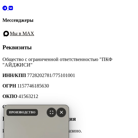
Мессенджеры
Мы в MAX
Реквизиты
Общество с ограниченной ответственностью "ПКФ
"АЙДЖИСИ"
ИНН/КПП
7728202781/775101001
ОГРН
1157746185630
ОКПО
41563212
ОКТМО
45907000000
×
ПРОИЗВОДСТВО
Юридическая информация
Интернет-каталог мебели для казино.