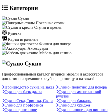
Категории
Сукно
Покерные столы
Стулья и кресла
Рулетка
Карты игральные
Фишки для покера
Аксессуары
Мебель для казино
Сукно
Профессиональный каталог игорной мебели и аксессуаров,
для казино и домашних клубов, в розницу и на заказ!
Производство сукна на заказ
Сукно (полотно) для покера
Сукно для блэк джэка
Сукно для американской
рулетки
Сукно Сека, Тринька, Свара
Сукно для баккары
Сукно для преферанса
Сукно для бриджа
Сукно однотонное
Сукно винное - для винного