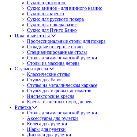
Сукно однотонное
Сукно винное - для винного казино
Сукно для крепса
Сукно для русского покера
Сукно для покера оазис
Сукно для Пунто Банко
Покерные столы
Профессиональные столы для покера
Складные покерные столы
Специализированные столы
Столы для американской рулетки
Столы из массива дерева
Стулья и кресла
Классические стулья
Стулья для баров
Стулья на металлическом каркасе
Стулья для игровых автоматов
Инспекторские кресла
Кресла из ценных пород дерева
Рулетка
Столы для американской рулетки
Аксессуары для рулетки
Колеса для рулетки
Шары для рулетки
Дисплеи для рулетки