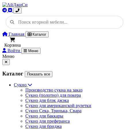
Главная
Каталог
Корзина
Войти
Меню
Меню
Каталог
Показать все
Сукно
Производство сукна на заказ
Сукно (полотно) для покера
Сукно для блэк джэка
Сукно для американской рулетки
Сукно Сека, Тринька, Свара
Сукно для баккары
Сукно для преферанса
Сукно для бриджа