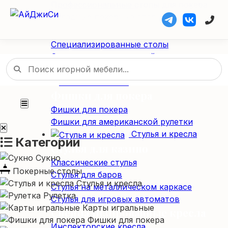
Профессиональные столы для покера
Складные покерные столы
Специализированные столы
Специализированные столы
Столы для американской рулетки
Столы из массива дерева
Фишки / Жетоны
Фишки для покера
Фишки для покера
Фишки для американской рулетки
Стулья и кресла
Категории
Стулья для казино
Сукно
Классические стулья
Покерные столы
Стулья для баров
Стулья и кресла
Стулья на металлическом каркасе
Рулетка
Стулья для игровых автоматов
Карты игральные
Специализированные кресла
Фишки для покера
Инспекторские кресла