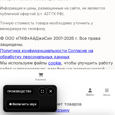
Информация и цены, размещенные на сайте, не являются
публичной офертой (ст. 427 ГК РФ).
Точную стоимость товара необходимо уточнить у
менеджера по телефону.
© ООО «ПКФ»АйДжиСи» 2001-2026 г. Все права
защищены.
Политика конфиденциальности
Согласие на
обработку персональных данных
Мы используем файлы
cookie
, чтобы улучшить работу
сайта и предоставить вам больше возможностей.
Продолжая использовать сайт, вы соглашаетесь на
Корзина
использование cookies и обработку персональных
данных в соответствии с
политикой
×
Корзина
ПРОИЗВОДСТВО
конфиденциальности
.
Главная
Войти
Каталог
Меню
Принять и закрыть
В корзине нет товаров
Включить звук
Открыть корзину