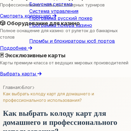
Бонусная система
Профессиональные столы для покерных турниров
Система управления
Смотреть коллекцию
Программа русский покер
🎲 Оборудование для казино
Программа покера казино
Полное оснащение для казино: от рулеток до баккарных
Пломбы
столов
Пломбы и блокираторы юсб портов
Подробнее
🃏 Эксклюзивные карты
Карты премиум-класса от ведущих мировых производителей
Выбрать карты
Главная
Блог
Как выбрать колоду карт для домашнего и
профессионального использования?
Как выбрать колоду карт для
домашнего и профессионального
использования?