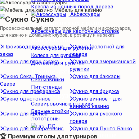
Аксессуары
Кресла из ценных пород дерева
Мебель для казино
Аксессуары
Сукно
Для карточных столов
Профессиональный каталог игорной мебели и аксессуаров,
Аксессуары для карточных столов
для казино и домашних клубов, в розницу и на заказ!
Для рулетки
Производство сукна на
Сукно (полотно) для
Аксессуары для рулетки
заказ
покера
Колеса для рулетки
Сукно для блэк джэка
Сукно для американской
Дисплеи для рулетки
рулетки
Прочие аксессуары
Сукно Сека, Тринька,
Сукно для баккары
Светильники
Свара
Пит-стенды
Сукно для преферанса
Сукно для бриджа
Доп. оборудование
Сукно однотонное
Сукно винное - для
Сервировочные столики
винного казино
Барные стойки
Сукно для крепса
Сукно для русского
Лототроны
покера
ПО
Сукно для покера оазис
Сукно для Пунто Банко
Программное обеспечение
🏆 Премиум столы для турниров