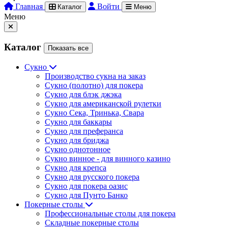
Главная
Войти
Каталог
Меню
Меню
Каталог
Показать все
Сукно
Производство сукна на заказ
Сукно (полотно) для покера
Сукно для блэк джэка
Сукно для американской рулетки
Сукно Сека, Тринька, Свара
Сукно для баккары
Сукно для преферанса
Сукно для бриджа
Сукно однотонное
Сукно винное - для винного казино
Сукно для крепса
Сукно для русского покера
Сукно для покера оазис
Сукно для Пунто Банко
Покерные столы
Профессиональные столы для покера
Складные покерные столы