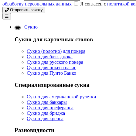
обработку персональных данных
Я согласен с
политикой к
Отправить заявку
Сукно
Сукно для карточных столов
Сукно (полотно) для покера
Сукно для блэк джэка
Сукно для русского покера
Сукно для покера оазис
Сукно для Пунто Банко
Специализированные сукна
Сукно для американской рулетки
Сукно для баккары
Сукно для преферанса
Сукно для бриджа
Сукно для крепса
Разновидности