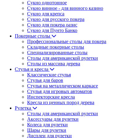
Сукно однотонное
Сукно винное - для винного казино
Сукно для крепса
Сукно для русского покера
Сукно для покера оазис
Сукно для Пунто Банко
Покерные столы
Профессиональные столы для покера
Складные покерные столы
Специализированные столы
Столы для американской рулетки
Столы из массива дерева
Стулья и кресла
Классические стулья
Стулья для баров
Стулья на металлическом каркасе
Стулья для игровых автоматов
Инспекторские кресла
Кресла из ценных пород дерева
Рулетка
Столы для американской рулетки
Аксессуары для рулетки
Колеса для рулетки
Шары для рулетки
Дисплеи для рулетки