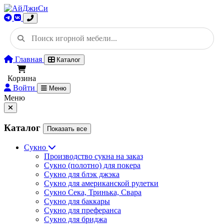
Главная
Каталог
Корзина
Войти
Меню
Меню
Каталог
Показать все
Сукно
Производство сукна на заказ
Сукно (полотно) для покера
Сукно для блэк джэка
Сукно для американской рулетки
Сукно Сека, Тринька, Свара
Сукно для баккары
Сукно для преферанса
Сукно для бриджа