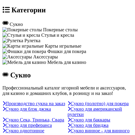
Категории
Сукно
Покерные столы
Стулья и кресла
Рулетка
Карты игральные
Фишки для покера
Аксессуары
Мебель для казино
Сукно
Профессиональный каталог игорной мебели и аксессуаров,
для казино и домашних клубов, в розницу и на заказ!
Производство сукна на заказ
Сукно (полотно) для покера
Сукно для блэк джэка
Сукно для американской
рулетки
Сукно Сека, Тринька, Свара
Сукно для баккары
Сукно для преферанса
Сукно для бриджа
Сукно однотонное
Сукно винное - для винного