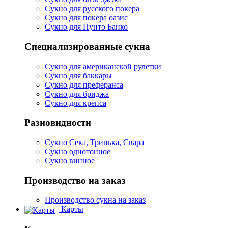
Сукно для русского покера
Сукно для покера оазис
Сукно для Пунто Банко
Специализированные сукна
Сукно для американской рулетки
Сукно для баккары
Сукно для преферанса
Сукно для бриджа
Сукно для крепса
Разновидности
Сукно Сека, Тринька, Свара
Сукно однотонное
Сукно винное
Производство на заказ
Производство сукна на заказ
Карты