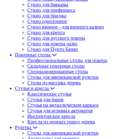
Сукно для баккары
Сукно для преферанса
Сукно для бриджа
Сукно однотонное
Сукно винное - для винного казино
Сукно для крепса
Сукно для русского покера
Сукно для покера оазис
Сукно для Пунто Банко
Покерные столы
Профессиональные столы для покера
Складные покерные столы
Специализированные столы
Столы для американской рулетки
Столы из массива дерева
Стулья и кресла
Классические стулья
Стулья для баров
Стулья на металлическом каркасе
Стулья для игровых автоматов
Инспекторские кресла
Кресла из ценных пород дерева
Рулетка
Столы для американской рулетки
Аксессуары для рулетки