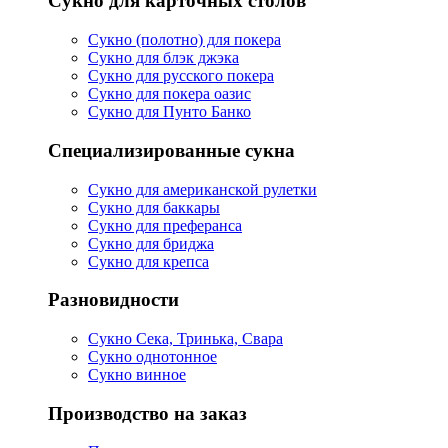
Сукно для карточных столов
Сукно (полотно) для покера
Сукно для блэк джэка
Сукно для русского покера
Сукно для покера оазис
Сукно для Пунто Банко
Специализированные сукна
Сукно для американской рулетки
Сукно для баккары
Сукно для преферанса
Сукно для бриджа
Сукно для крепса
Разновидности
Сукно Сека, Тринька, Свара
Сукно однотонное
Сукно винное
Производство на заказ