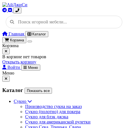
Главная
Каталог
Корзина
Корзина
В корзине нет товаров
Открыть корзину
Войти
Меню
Меню
Каталог
Показать все
Сукно
Производство сукна на заказ
Сукно (полотно) для покера
Сукно для блэк джэка
Сукно для американской рулетки
Сукно Сека, Тринька, Свара