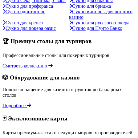
Сукно Сека, Тринька, Свара
Сукно для баккары
Сукно для преферанса
Сукно для бриджа
Сукно однотонное
Сукно винное - для винного
казино
Сукно для крепса
Сукно для русского покера
Сукно для покера оазис
Сукно для Пунто Банко
🏆 Премиум столы для турниров
Профессиональные столы для покерных турниров
Смотреть коллекцию
🎲 Оборудование для казино
Полное оснащение для казино: от рулеток до баккарных
столов
Подробнее
🃏 Эксклюзивные карты
Карты премиум-класса от ведущих мировых производителей