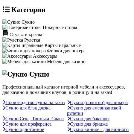
Категории
Сукно
Покерные столы
Стулья и кресла
Рулетка
Карты игральные
Фишки для покера
Аксессуары
Мебель для казино
Сукно
Профессиональный каталог игорной мебели и аксессуаров,
для казино и домашних клубов, в розницу и на заказ!
Производство сукна на заказ
Сукно (полотно) для покера
Сукно для блэк джэка
Сукно для американской
рулетки
Сукно Сека, Тринька, Свара
Сукно для баккары
Сукно для преферанса
Сукно для бриджа
Сукно однотонное
Сукно винное - для винного