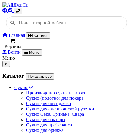
Главная
Каталог
Корзина
Войти
Меню
Меню
Каталог
Показать все
Сукно
Производство сукна на заказ
Сукно (полотно) для покера
Сукно для блэк джэка
Сукно для американской рулетки
Сукно Сека, Тринька, Свара
Сукно для баккары
Сукно для преферанса
Сукно для бриджа