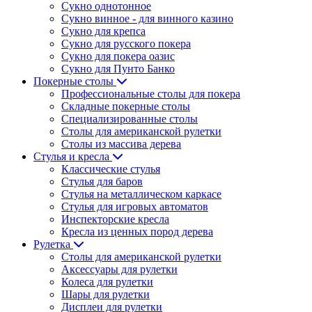
Сукно однотонное
Сукно винное - для винного казино
Сукно для крепса
Сукно для русского покера
Сукно для покера оазис
Сукно для Пунто Банко
Покерные столы
Профессиональные столы для покера
Складные покерные столы
Специализированные столы
Столы для американской рулетки
Столы из массива дерева
Стулья и кресла
Классические стулья
Стулья для баров
Стулья на металлическом каркасе
Стулья для игровых автоматов
Инспекторские кресла
Кресла из ценных пород дерева
Рулетка
Столы для американской рулетки
Аксессуары для рулетки
Колеса для рулетки
Шары для рулетки
Дисплеи для рулетки