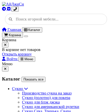
Главная
Каталог
Корзина
Корзина
В корзине нет товаров
Открыть корзину
Войти
Меню
Меню
Каталог
Показать все
Сукно
Производство сукна на заказ
Сукно (полотно) для покера
Сукно для блэк джэка
Сукно для американской рулетки
Сукно Сека, Тринька, Свара