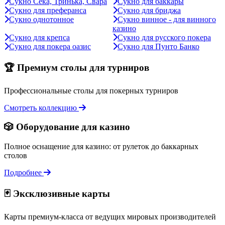
Сукно Сека, Тринька, Свара
Сукно для баккары
Сукно для преферанса
Сукно для бриджа
Сукно однотонное
Сукно винное - для винного
казино
Сукно для крепса
Сукно для русского покера
Сукно для покера оазис
Сукно для Пунто Банко
🏆 Премиум столы для турниров
Профессиональные столы для покерных турниров
Смотреть коллекцию
🎲 Оборудование для казино
Полное оснащение для казино: от рулеток до баккарных
столов
Подробнее
🃏 Эксклюзивные карты
Карты премиум-класса от ведущих мировых производителей