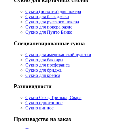
Сукно для карточных столов
Сукно (полотно) для покера
Сукно для блэк джэка
Сукно для русского покера
Сукно для покера оазис
Сукно для Пунто Банко
Специализированные сукна
Сукно для американской рулетки
Сукно для баккары
Сукно для преферанса
Сукно для бриджа
Сукно для крепса
Разновидности
Сукно Сека, Тринька, Свара
Сукно однотонное
Сукно винное
Производство на заказ