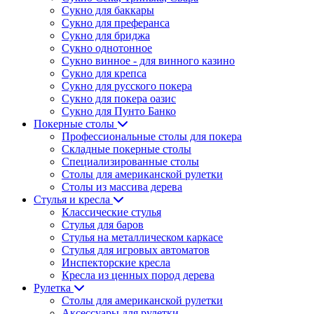
Сукно для баккары
Сукно для преферанса
Сукно для бриджа
Сукно однотонное
Сукно винное - для винного казино
Сукно для крепса
Сукно для русского покера
Сукно для покера оазис
Сукно для Пунто Банко
Покерные столы
Профессиональные столы для покера
Складные покерные столы
Специализированные столы
Столы для американской рулетки
Столы из массива дерева
Стулья и кресла
Классические стулья
Стулья для баров
Стулья на металлическом каркасе
Стулья для игровых автоматов
Инспекторские кресла
Кресла из ценных пород дерева
Рулетка
Столы для американской рулетки
Аксессуары для рулетки