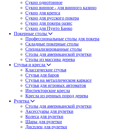
Сукно однотонное
Сукно винное - для винного казино
Сукно для крепса
Сукно для русского покера
Сукно для покера оазис
Сукно для Пунто Банко
Покерные столы
Профессиональные столы для покера
Складные покерные столы
Специализированные столы
Столы для американской рулетки
Столы из массива дерева
Стулья и кресла
Классические стулья
Стулья для баров
Стулья на металлическом каркасе
Стулья для игровых автоматов
Инспекторские кресла
Кресла из ценных пород дерева
Рулетка
Столы для американской рулетки
Аксессуары для рулетки
Колеса для рулетки
Шары для рулетки
Дисплеи для рулетки