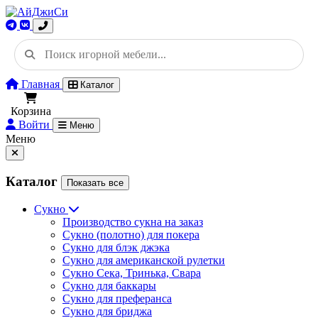
Главная
Каталог
Корзина
Войти
Меню
Меню
Каталог
Показать все
Сукно
Производство сукна на заказ
Сукно (полотно) для покера
Сукно для блэк джэка
Сукно для американской рулетки
Сукно Сека, Тринька, Свара
Сукно для баккары
Сукно для преферанса
Сукно для бриджа