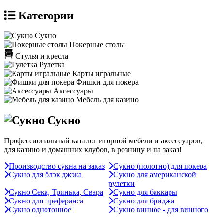
Категории
Сукно
Покерные столы
Стулья и кресла
Рулетка
Карты игральные
Фишки для покера
Аксессуары
Мебель для казино
Сукно
Профессиональный каталог игорной мебели и аксессуаров,
для казино и домашних клубов, в розницу и на заказ!
Производство сукна на заказ
Сукно (полотно) для покера
Сукно для блэк джэка
Сукно для американской
рулетки
Сукно Сека, Тринька, Свара
Сукно для баккары
Сукно для преферанса
Сукно для бриджа
Сукно однотонное
Сукно винное - для винного