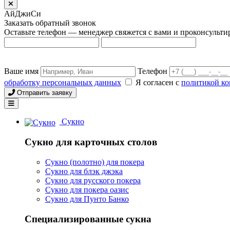
АйДжиСи
Заказать обратный звонок
Оставьте телефон — менеджер свяжется с вами и проконсульти
Ваше имя
Телефон
обработку персональных данных
Я согласен с
политикой к
Отправить заявку
Сукно
Сукно для карточных столов
Сукно (полотно) для покера
Сукно для блэк джэка
Сукно для русского покера
Сукно для покера оазис
Сукно для Пунто Банко
Специализированные сукна