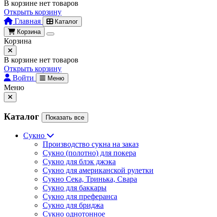
В корзине нет товаров
Открыть корзину
Главная
Каталог
Корзина
Корзина
В корзине нет товаров
Открыть корзину
Войти
Меню
Меню
Каталог
Показать все
Сукно
Производство сукна на заказ
Сукно (полотно) для покера
Сукно для блэк джэка
Сукно для американской рулетки
Сукно Сека, Тринька, Свара
Сукно для баккары
Сукно для преферанса
Сукно для бриджа
Сукно однотонное