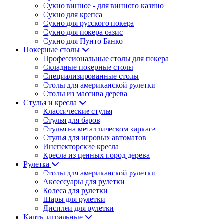
Сукно винное - для винного казино
Сукно для крепса
Сукно для русского покера
Сукно для покера оазис
Сукно для Пунто Банко
Покерные столы
Профессиональные столы для покера
Складные покерные столы
Специализированные столы
Столы для американской рулетки
Столы из массива дерева
Стулья и кресла
Классические стулья
Стулья для баров
Стулья на металлическом каркасе
Стулья для игровых автоматов
Инспекторские кресла
Кресла из ценных пород дерева
Рулетка
Столы для американской рулетки
Аксессуары для рулетки
Колеса для рулетки
Шары для рулетки
Дисплеи для рулетки
Карты игральные