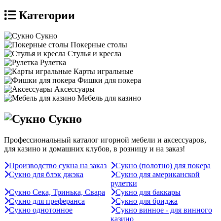
Категории
Сукно
Покерные столы
Стулья и кресла
Рулетка
Карты игральные
Фишки для покера
Аксессуары
Мебель для казино
Сукно
Профессиональный каталог игорной мебели и аксессуаров,
для казино и домашних клубов, в розницу и на заказ!
Производство сукна на заказ
Сукно (полотно) для покера
Сукно для блэк джэка
Сукно для американской
рулетки
Сукно Сека, Тринька, Свара
Сукно для баккары
Сукно для преферанса
Сукно для бриджа
Сукно однотонное
Сукно винное - для винного
казино