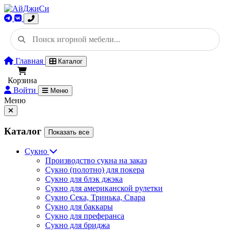
Главная
Каталог
Корзина
Войти
Меню
Меню
Каталог
Показать все
Сукно
Производство сукна на заказ
Сукно (полотно) для покера
Сукно для блэк джэка
Сукно для американской рулетки
Сукно Сека, Тринька, Свара
Сукно для баккары
Сукно для преферанса
Сукно для бриджа