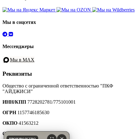
Мы в соцсетях
Мессенджеры
Мы в MAX
Реквизиты
Общество с ограниченной ответственностью "ПКФ
"АЙДЖИСИ"
ИНН/КПП
7728202781/775101001
ОГРН
1157746185630
ОКПО
41563212
ОКТМО
45907000000
×
ПРОИЗВОДСТВО