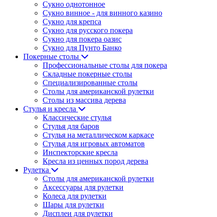
Сукно однотонное
Сукно винное - для винного казино
Сукно для крепса
Сукно для русского покера
Сукно для покера оазис
Сукно для Пунто Банко
Покерные столы
Профессиональные столы для покера
Складные покерные столы
Специализированные столы
Столы для американской рулетки
Столы из массива дерева
Стулья и кресла
Классические стулья
Стулья для баров
Стулья на металлическом каркасе
Стулья для игровых автоматов
Инспекторские кресла
Кресла из ценных пород дерева
Рулетка
Столы для американской рулетки
Аксессуары для рулетки
Колеса для рулетки
Шары для рулетки
Дисплеи для рулетки