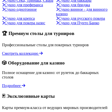
Сукно Сека, Тринька, Свара
Сукно для баккары
Сукно для преферанса
Сукно для бриджа
Сукно однотонное
Сукно винное - для винного
казино
Сукно для крепса
Сукно для русского покера
Сукно для покера оазис
Сукно для Пунто Банко
🏆 Премиум столы для турниров
Профессиональные столы для покерных турниров
Смотреть коллекцию
🎲 Оборудование для казино
Полное оснащение для казино: от рулеток до баккарных
столов
Подробнее
🃏 Эксклюзивные карты
Карты премиум-класса от ведущих мировых производителей