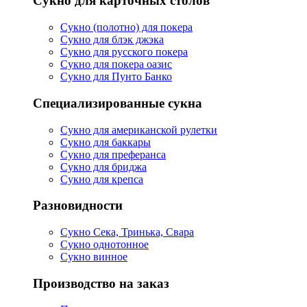
Сукно для карточных столов
Сукно (полотно) для покера
Сукно для блэк джэка
Сукно для русского покера
Сукно для покера оазис
Сукно для Пунто Банко
Специализированные сукна
Сукно для американской рулетки
Сукно для баккары
Сукно для преферанса
Сукно для бриджа
Сукно для крепса
Разновидности
Сукно Сека, Тринька, Свара
Сукно однотонное
Сукно винное
Производство на заказ