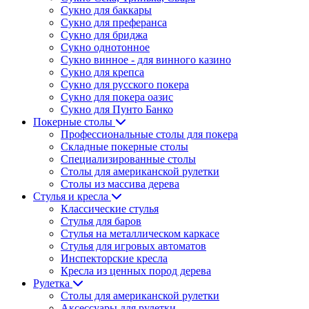
Сукно для баккары
Сукно для преферанса
Сукно для бриджа
Сукно однотонное
Сукно винное - для винного казино
Сукно для крепса
Сукно для русского покера
Сукно для покера оазис
Сукно для Пунто Банко
Покерные столы
Профессиональные столы для покера
Складные покерные столы
Специализированные столы
Столы для американской рулетки
Столы из массива дерева
Стулья и кресла
Классические стулья
Стулья для баров
Стулья на металлическом каркасе
Стулья для игровых автоматов
Инспекторские кресла
Кресла из ценных пород дерева
Рулетка
Столы для американской рулетки
Аксессуары для рулетки