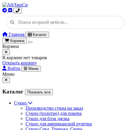
Главная
Каталог
Корзина
Корзина
В корзине нет товаров
Открыть корзину
Войти
Меню
Меню
Каталог
Показать все
Сукно
Производство сукна на заказ
Сукно (полотно) для покера
Сукно для блэк джэка
Сукно для американской рулетки
Сукно Сека, Тринька, Свара