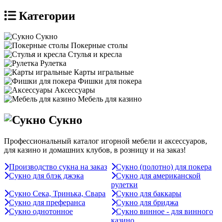
Категории
Сукно
Покерные столы
Стулья и кресла
Рулетка
Карты игральные
Фишки для покера
Аксессуары
Мебель для казино
Сукно
Профессиональный каталог игорной мебели и аксессуаров,
для казино и домашних клубов, в розницу и на заказ!
Производство сукна на заказ
Сукно (полотно) для покера
Сукно для блэк джэка
Сукно для американской
рулетки
Сукно Сека, Тринька, Свара
Сукно для баккары
Сукно для преферанса
Сукно для бриджа
Сукно однотонное
Сукно винное - для винного
казино