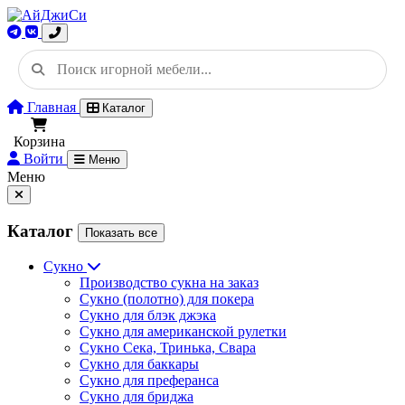
Главная
Каталог
Корзина
Войти
Меню
Меню
Каталог
Показать все
Сукно
Производство сукна на заказ
Сукно (полотно) для покера
Сукно для блэк джэка
Сукно для американской рулетки
Сукно Сека, Тринька, Свара
Сукно для баккары
Сукно для преферанса
Сукно для бриджа