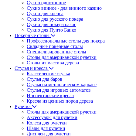
Сукно однотонное
Сукно винное - для винного казино
Сукно для крепса
Сукно для русского покера
Сукно для покера оазис
Сукно для Пунто Банко
Покерные столы
Профессиональные столы для покера
Складные покерные столы
Специализированные столы
Столы для американской рулетки
Столы из массива дерева
Стулья и кресла
Классические стулья
Стулья для баров
Стулья на металлическом каркасе
Стулья для игровых автоматов
Инспекторские кресла
Кресла из ценных пород дерева
Рулетка
Столы для американской рулетки
Аксессуары для рулетки
Колеса для рулетки
Шары для рулетки
Дисплеи для рулетки