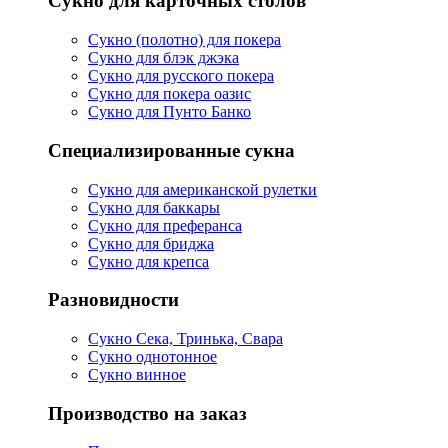
Сукно для карточных столов
Сукно (полотно) для покера
Сукно для блэк джэка
Сукно для русского покера
Сукно для покера оазис
Сукно для Пунто Банко
Специализированные сукна
Сукно для американской рулетки
Сукно для баккары
Сукно для преферанса
Сукно для бриджа
Сукно для крепса
Разновидности
Сукно Сека, Тринька, Свара
Сукно однотонное
Сукно винное
Производство на заказ