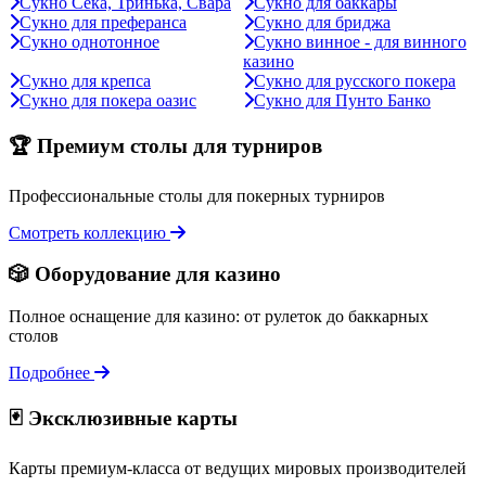
Сукно Сека, Тринька, Свара
Сукно для баккары
Сукно для преферанса
Сукно для бриджа
Сукно однотонное
Сукно винное - для винного
казино
Сукно для крепса
Сукно для русского покера
Сукно для покера оазис
Сукно для Пунто Банко
🏆 Премиум столы для турниров
Профессиональные столы для покерных турниров
Смотреть коллекцию
🎲 Оборудование для казино
Полное оснащение для казино: от рулеток до баккарных
столов
Подробнее
🃏 Эксклюзивные карты
Карты премиум-класса от ведущих мировых производителей