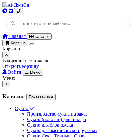
Главная
Каталог
Корзина
Корзина
В корзине нет товаров
Открыть корзину
Войти
Меню
Меню
Каталог
Показать все
Сукно
Производство сукна на заказ
Сукно (полотно) для покера
Сукно для блэк джэка
Сукно для американской рулетки
Сукно Сека, Тринька, Свара