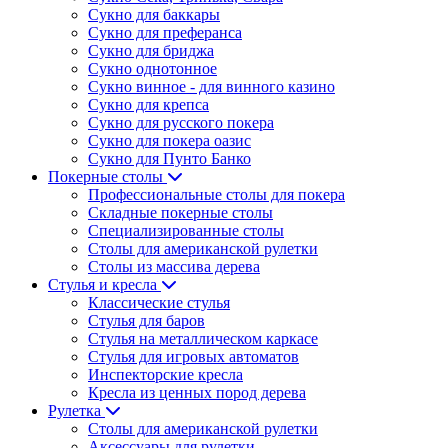
Сукно для баккары
Сукно для преферанса
Сукно для бриджа
Сукно однотонное
Сукно винное - для винного казино
Сукно для крепса
Сукно для русского покера
Сукно для покера оазис
Сукно для Пунто Банко
Покерные столы
Профессиональные столы для покера
Складные покерные столы
Специализированные столы
Столы для американской рулетки
Столы из массива дерева
Стулья и кресла
Классические стулья
Стулья для баров
Стулья на металлическом каркасе
Стулья для игровых автоматов
Инспекторские кресла
Кресла из ценных пород дерева
Рулетка
Столы для американской рулетки
Аксессуары для рулетки