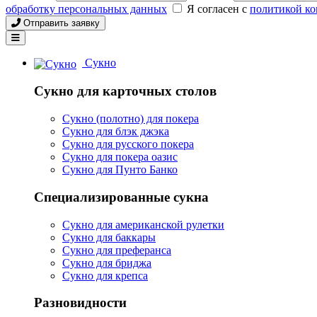
обработку персональных данных
Я согласен с
политикой к
Отправить заявку
Сукно
Сукно для карточных столов
Сукно (полотно) для покера
Сукно для блэк джэка
Сукно для русского покера
Сукно для покера оазис
Сукно для Пунто Банко
Специализированные сукна
Сукно для американской рулетки
Сукно для баккары
Сукно для преферанса
Сукно для бриджа
Сукно для крепса
Разновидности