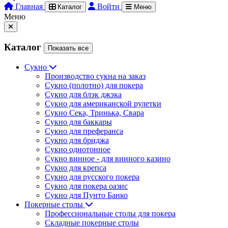
Главная
Войти
Каталог
Меню
Меню
Каталог
Показать все
Сукно
Производство сукна на заказ
Сукно (полотно) для покера
Сукно для блэк джэка
Сукно для американской рулетки
Сукно Сека, Тринька, Свара
Сукно для баккары
Сукно для преферанса
Сукно для бриджа
Сукно однотонное
Сукно винное - для винного казино
Сукно для крепса
Сукно для русского покера
Сукно для покера оазис
Сукно для Пунто Банко
Покерные столы
Профессиональные столы для покера
Складные покерные столы