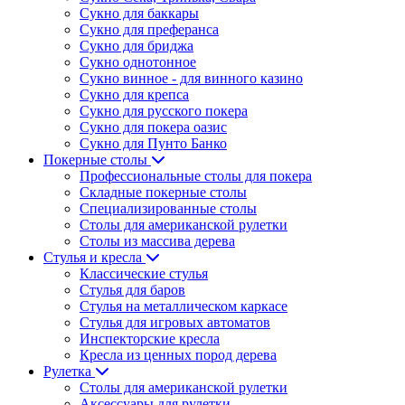
Сукно для баккары
Сукно для преферанса
Сукно для бриджа
Сукно однотонное
Сукно винное - для винного казино
Сукно для крепса
Сукно для русского покера
Сукно для покера оазис
Сукно для Пунто Банко
Покерные столы
Профессиональные столы для покера
Складные покерные столы
Специализированные столы
Столы для американской рулетки
Столы из массива дерева
Стулья и кресла
Классические стулья
Стулья для баров
Стулья на металлическом каркасе
Стулья для игровых автоматов
Инспекторские кресла
Кресла из ценных пород дерева
Рулетка
Столы для американской рулетки
Аксессуары для рулетки