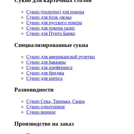
Сукно для карточных столов
Сукно (полотно) для покера
Сукно для блэк джэка
Сукно для русского покера
Сукно для покера оазис
Сукно для Пунто Банко
Специализированные сукна
Сукно для американской рулетки
Сукно для баккары
Сукно для преферанса
Сукно для бриджа
Сукно для крепса
Разновидности
Сукно Сека, Тринька, Свара
Сукно однотонное
Сукно винное
Производство на заказ