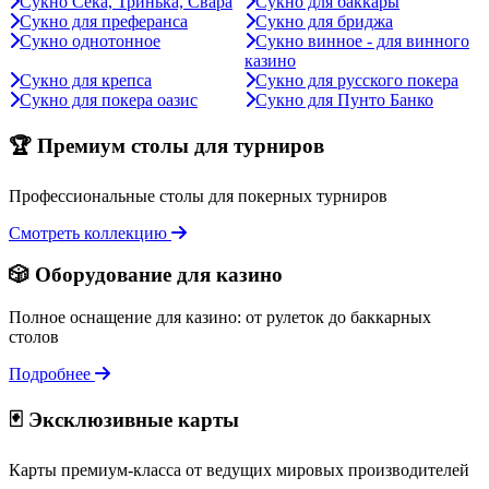
Сукно Сека, Тринька, Свара
Сукно для баккары
Сукно для преферанса
Сукно для бриджа
Сукно однотонное
Сукно винное - для винного
казино
Сукно для крепса
Сукно для русского покера
Сукно для покера оазис
Сукно для Пунто Банко
🏆 Премиум столы для турниров
Профессиональные столы для покерных турниров
Смотреть коллекцию
🎲 Оборудование для казино
Полное оснащение для казино: от рулеток до баккарных
столов
Подробнее
🃏 Эксклюзивные карты
Карты премиум-класса от ведущих мировых производителей