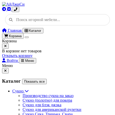
Главная
Каталог
Корзина
Корзина
В корзине нет товаров
Открыть корзину
Войти
Меню
Меню
Каталог
Показать все
Сукно
Производство сукна на заказ
Сукно (полотно) для покера
Сукно для блэк джэка
Сукно для американской рулетки
Сукно Сека, Тринька, Свара