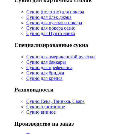
Сукно для карточных столов
Сукно (полотно) для покера
Сукно для блэк джэка
Сукно для русского покера
Сукно для покера оазис
Сукно для Пунто Банко
Специализированные сукна
Сукно для американской рулетки
Сукно для баккары
Сукно для преферанса
Сукно для бриджа
Сукно для крепса
Разновидности
Сукно Сека, Тринька, Свара
Сукно однотонное
Сукно винное
Производство на заказ