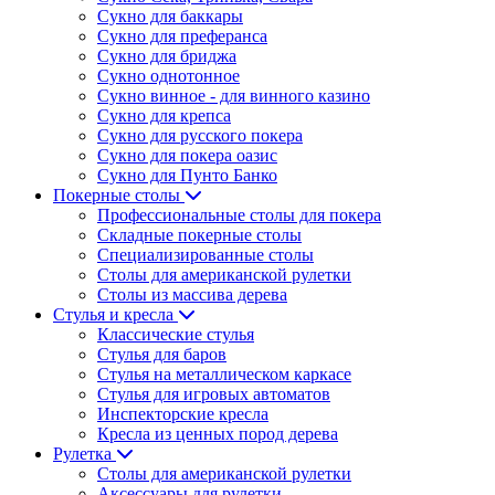
Сукно для баккары
Сукно для преферанса
Сукно для бриджа
Сукно однотонное
Сукно винное - для винного казино
Сукно для крепса
Сукно для русского покера
Сукно для покера оазис
Сукно для Пунто Банко
Покерные столы
Профессиональные столы для покера
Складные покерные столы
Специализированные столы
Столы для американской рулетки
Столы из массива дерева
Стулья и кресла
Классические стулья
Стулья для баров
Стулья на металлическом каркасе
Стулья для игровых автоматов
Инспекторские кресла
Кресла из ценных пород дерева
Рулетка
Столы для американской рулетки
Аксессуары для рулетки