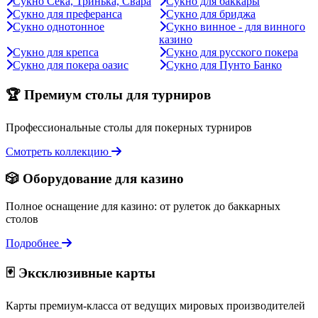
Сукно Сека, Тринька, Свара
Сукно для баккары
Сукно для преферанса
Сукно для бриджа
Сукно однотонное
Сукно винное - для винного
казино
Сукно для крепса
Сукно для русского покера
Сукно для покера оазис
Сукно для Пунто Банко
🏆 Премиум столы для турниров
Профессиональные столы для покерных турниров
Смотреть коллекцию
🎲 Оборудование для казино
Полное оснащение для казино: от рулеток до баккарных
столов
Подробнее
🃏 Эксклюзивные карты
Карты премиум-класса от ведущих мировых производителей