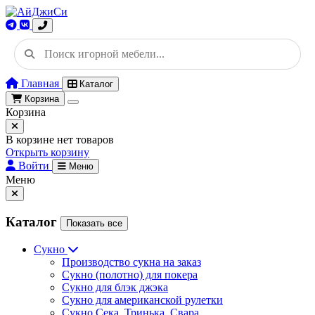
Главная
Каталог
Корзина
Корзина
В корзине нет товаров
Открыть корзину
Войти
Меню
Меню
Каталог
Показать все
Сукно
Производство сукна на заказ
Сукно (полотно) для покера
Сукно для блэк джэка
Сукно для американской рулетки
Сукно Сека, Тринька, Свара