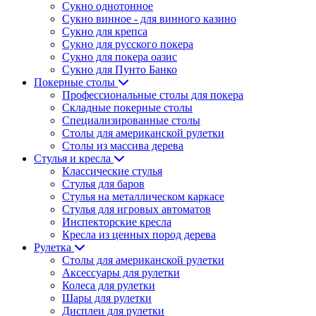
Сукно однотонное
Сукно винное - для винного казино
Сукно для крепса
Сукно для русского покера
Сукно для покера оазис
Сукно для Пунто Банко
Покерные столы
Профессиональные столы для покера
Складные покерные столы
Специализированные столы
Столы для американской рулетки
Столы из массива дерева
Стулья и кресла
Классические стулья
Стулья для баров
Стулья на металлическом каркасе
Стулья для игровых автоматов
Инспекторские кресла
Кресла из ценных пород дерева
Рулетка
Столы для американской рулетки
Аксессуары для рулетки
Колеса для рулетки
Шары для рулетки
Дисплеи для рулетки