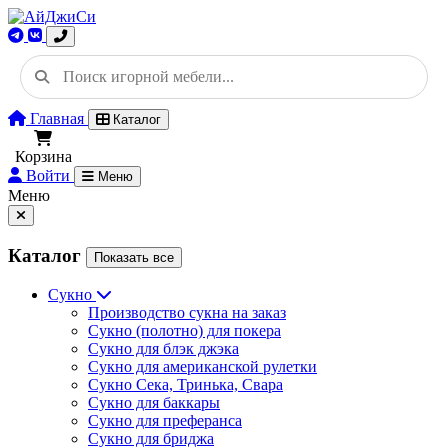
Главная
Каталог
Корзина
Войти
Меню
Меню
Каталог
Показать все
Сукно
Производство сукна на заказ
Сукно (полотно) для покера
Сукно для блэк джэка
Сукно для американской рулетки
Сукно Сека, Тринька, Свара
Сукно для баккары
Сукно для преферанса
Сукно для бриджа