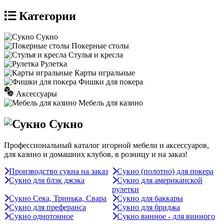
Категории
Сукно
Покерные столы
Стулья и кресла
Рулетка
Карты игральные
Фишки для покера
Аксессуары
Мебель для казино
Сукно
Профессиональный каталог игорной мебели и аксессуаров,
для казино и домашних клубов, в розницу и на заказ!
Производство сукна на заказ
Сукно (полотно) для покера
Сукно для блэк джэка
Сукно для американской
рулетки
Сукно Сека, Тринька, Свара
Сукно для баккары
Сукно для преферанса
Сукно для бриджа
Сукно однотонное
Сукно винное - для винного