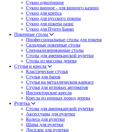
Сукно однотонное
Сукно винное - для винного казино
Сукно для крепса
Сукно для русского покера
Сукно для покера оазис
Сукно для Пунто Банко
Покерные столы
Профессиональные столы для покера
Складные покерные столы
Специализированные столы
Столы для американской рулетки
Столы из массива дерева
Стулья и кресла
Классические стулья
Стулья для баров
Стулья на металлическом каркасе
Стулья для игровых автоматов
Инспекторские кресла
Кресла из ценных пород дерева
Рулетка
Столы для американской рулетки
Аксессуары для рулетки
Колеса для рулетки
Шары для рулетки
Дисплеи для рулетки