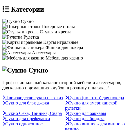
Категории
Сукно
Покерные столы
Стулья и кресла
Рулетка
Карты игральные
Фишки для покера
Аксессуары
Мебель для казино
Сукно
Профессиональный каталог игорной мебели и аксессуаров,
для казино и домашних клубов, в розницу и на заказ!
Производство сукна на заказ
Сукно (полотно) для покера
Сукно для блэк джэка
Сукно для американской
рулетки
Сукно Сека, Тринька, Свара
Сукно для баккары
Сукно для преферанса
Сукно для бриджа
Сукно однотонное
Сукно винное - для винного
казино