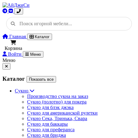
Главная
Каталог
Корзина
Войти
Меню
Меню
Каталог
Показать все
Сукно
Производство сукна на заказ
Сукно (полотно) для покера
Сукно для блэк джэка
Сукно для американской рулетки
Сукно Сека, Тринька, Свара
Сукно для баккары
Сукно для преферанса
Сукно для бриджа