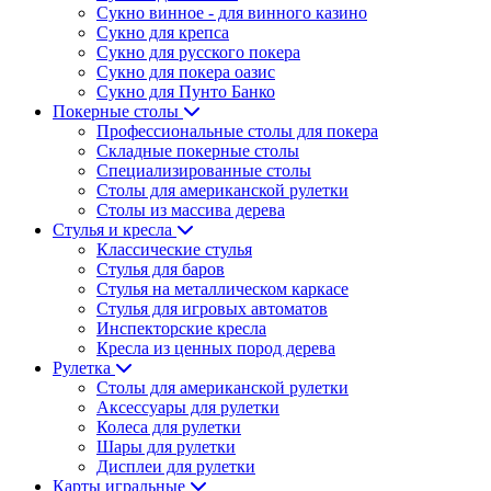
Сукно винное - для винного казино
Сукно для крепса
Сукно для русского покера
Сукно для покера оазис
Сукно для Пунто Банко
Покерные столы
Профессиональные столы для покера
Складные покерные столы
Специализированные столы
Столы для американской рулетки
Столы из массива дерева
Стулья и кресла
Классические стулья
Стулья для баров
Стулья на металлическом каркасе
Стулья для игровых автоматов
Инспекторские кресла
Кресла из ценных пород дерева
Рулетка
Столы для американской рулетки
Аксессуары для рулетки
Колеса для рулетки
Шары для рулетки
Дисплеи для рулетки
Карты игральные