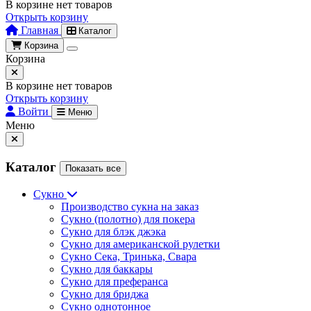
В корзине нет товаров
Открыть корзину
Главная
Каталог
Корзина
Корзина
В корзине нет товаров
Открыть корзину
Войти
Меню
Меню
Каталог
Показать все
Сукно
Производство сукна на заказ
Сукно (полотно) для покера
Сукно для блэк джэка
Сукно для американской рулетки
Сукно Сека, Тринька, Свара
Сукно для баккары
Сукно для преферанса
Сукно для бриджа
Сукно однотонное