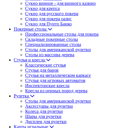
Сукно винное - для винного казино
Сукно для крепса
Сукно для русского покера
Сукно для покера оазис
Сукно для Пунто Банко
Покерные столы
Профессиональные столы для покера
Складные покерные столы
Специализированные столы
Столы для американской рулетки
Столы из массива дерева
Стулья и кресла
Классические стулья
Стулья для баров
Стулья на металлическом каркасе
Стулья для игровых автоматов
Инспекторские кресла
Кресла из ценных пород дерева
Рулетка
Столы для американской рулетки
Аксессуары для рулетки
Колеса для рулетки
Шары для рулетки
Дисплеи для рулетки
Карты игральные