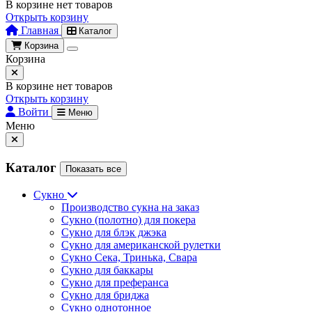
В корзине нет товаров
Открыть корзину
Главная
Каталог
Корзина
Корзина
В корзине нет товаров
Открыть корзину
Войти
Меню
Меню
Каталог
Показать все
Сукно
Производство сукна на заказ
Сукно (полотно) для покера
Сукно для блэк джэка
Сукно для американской рулетки
Сукно Сека, Тринька, Свара
Сукно для баккары
Сукно для преферанса
Сукно для бриджа
Сукно однотонное