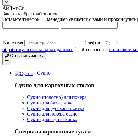
АйДжиСи
Заказать обратный звонок
Оставьте телефон — менеджер свяжется с вами и проконсульти
Ваше имя
Телефон
обработку персональных данных
Я согласен с
политикой к
Отправить заявку
Сукно
Сукно для карточных столов
Сукно (полотно) для покера
Сукно для блэк джэка
Сукно для русского покера
Сукно для покера оазис
Сукно для Пунто Банко
Специализированные сукна