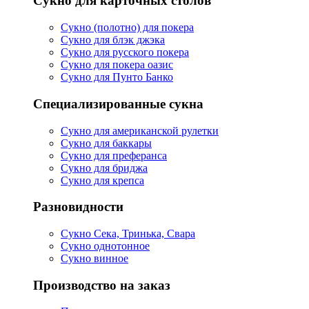
Сукно для карточных столов
Сукно (полотно) для покера
Сукно для блэк джэка
Сукно для русского покера
Сукно для покера оазис
Сукно для Пунто Банко
Специализированные сукна
Сукно для американской рулетки
Сукно для баккары
Сукно для преферанса
Сукно для бриджа
Сукно для крепса
Разновидности
Сукно Сека, Тринька, Свара
Сукно однотонное
Сукно винное
Производство на заказ