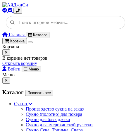
Главная
Каталог
Корзина
Корзина
В корзине нет товаров
Открыть корзину
Войти
Меню
Меню
Каталог
Показать все
Сукно
Производство сукна на заказ
Сукно (полотно) для покера
Сукно для блэк джэка
Сукно для американской рулетки
Сукно Сека, Тринька, Свара