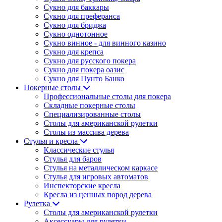
Сукно для баккары
Сукно для преферанса
Сукно для бриджа
Сукно однотонное
Сукно винное - для винного казино
Сукно для крепса
Сукно для русского покера
Сукно для покера оазис
Сукно для Пунто Банко
Покерные столы
Профессиональные столы для покера
Складные покерные столы
Специализированные столы
Столы для американской рулетки
Столы из массива дерева
Стулья и кресла
Классические стулья
Стулья для баров
Стулья на металлическом каркасе
Стулья для игровых автоматов
Инспекторские кресла
Кресла из ценных пород дерева
Рулетка
Столы для американской рулетки
Аксессуары для рулетки