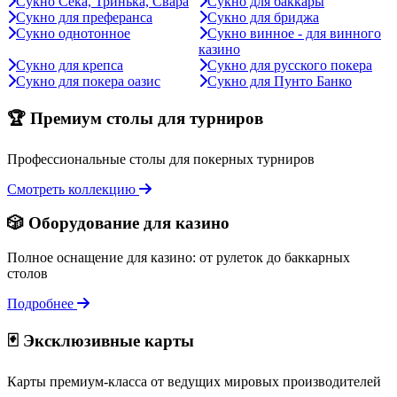
Сукно Сека, Тринька, Свара
Сукно для баккары
Сукно для преферанса
Сукно для бриджа
Сукно однотонное
Сукно винное - для винного
казино
Сукно для крепса
Сукно для русского покера
Сукно для покера оазис
Сукно для Пунто Банко
🏆 Премиум столы для турниров
Профессиональные столы для покерных турниров
Смотреть коллекцию
🎲 Оборудование для казино
Полное оснащение для казино: от рулеток до баккарных
столов
Подробнее
🃏 Эксклюзивные карты
Карты премиум-класса от ведущих мировых производителей