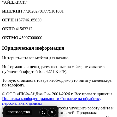
"АЙДЖИСИ"
ИНН/КПП
7728202781/775101001
ОГРН
1157746185630
ОКПО
41563212
ОКТМО
45907000000
Юридическая информация
Интернет-каталог мебели для казино.
Информация и цены, размещенные на сайте, не являются
публичной офертой (ст. 427 ГК РФ).
Точную стоимость товара необходимо уточнить у менеджера
по телефону.
© ООО «ПКФ»АйДжиСи» 2001-2026 г. Все права защищены.
Политика конфиденциальности
Согласие на обработку
персональных данных
Мы используем файлы
cookie
, чтобы улучшить работу сайта и
×
предоставить вам больше возможностей. Продолжая
ПРОИЗВОДСТВО