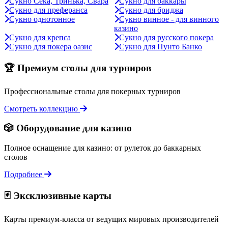
Сукно Сека, Тринька, Свара
Сукно для баккары
Сукно для преферанса
Сукно для бриджа
Сукно однотонное
Сукно винное - для винного
казино
Сукно для крепса
Сукно для русского покера
Сукно для покера оазис
Сукно для Пунто Банко
🏆 Премиум столы для турниров
Профессиональные столы для покерных турниров
Смотреть коллекцию
🎲 Оборудование для казино
Полное оснащение для казино: от рулеток до баккарных
столов
Подробнее
🃏 Эксклюзивные карты
Карты премиум-класса от ведущих мировых производителей