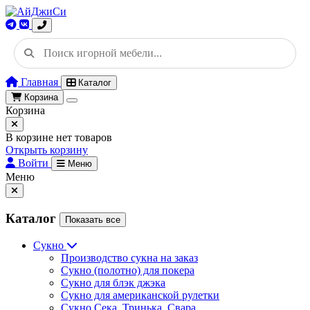
Главная
Каталог
Корзина
Корзина
В корзине нет товаров
Открыть корзину
Войти
Меню
Меню
Каталог
Показать все
Сукно
Производство сукна на заказ
Сукно (полотно) для покера
Сукно для блэк джэка
Сукно для американской рулетки
Сукно Сека, Тринька, Свара