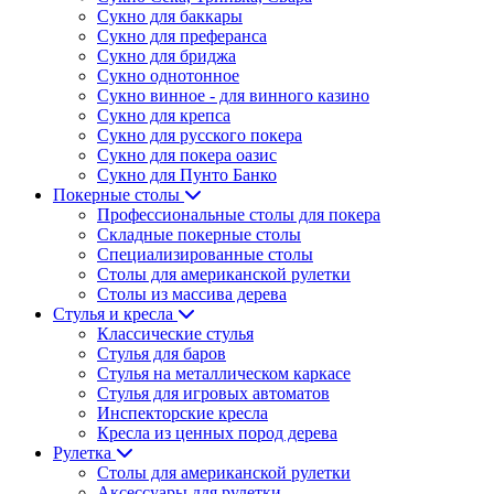
Сукно для баккары
Сукно для преферанса
Сукно для бриджа
Сукно однотонное
Сукно винное - для винного казино
Сукно для крепса
Сукно для русского покера
Сукно для покера оазис
Сукно для Пунто Банко
Покерные столы
Профессиональные столы для покера
Складные покерные столы
Специализированные столы
Столы для американской рулетки
Столы из массива дерева
Стулья и кресла
Классические стулья
Стулья для баров
Стулья на металлическом каркасе
Стулья для игровых автоматов
Инспекторские кресла
Кресла из ценных пород дерева
Рулетка
Столы для американской рулетки
Аксессуары для рулетки