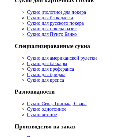
Сукно для карточных столов
Сукно (полотно) для покера
Сукно для блэк джэка
Сукно для русского покера
Сукно для покера оазис
Сукно для Пунто Банко
Специализированные сукна
Сукно для американской рулетки
Сукно для баккары
Сукно для преферанса
Сукно для бриджа
Сукно для крепса
Разновидности
Сукно Сека, Тринька, Свара
Сукно однотонное
Сукно винное
Производство на заказ