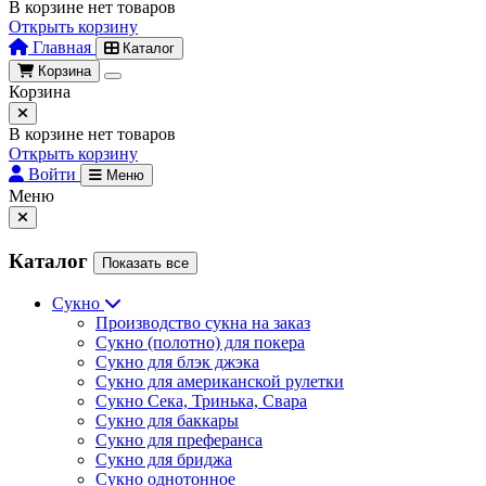
В корзине нет товаров
Открыть корзину
Главная
Каталог
Корзина
Корзина
В корзине нет товаров
Открыть корзину
Войти
Меню
Меню
Каталог
Показать все
Сукно
Производство сукна на заказ
Сукно (полотно) для покера
Сукно для блэк джэка
Сукно для американской рулетки
Сукно Сека, Тринька, Свара
Сукно для баккары
Сукно для преферанса
Сукно для бриджа
Сукно однотонное