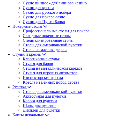
Сукно винное - для винного казино
Сукно для крепса
Сукно для русского покера
Сукно для покера оазис
Сукно для Пунто Банко
Покерные столы
Профессиональные столы для покера
Складные покерные столы
Специализированные столы
Столы для американской рулетки
Столы из массива дерева
Стулья и кресла
Классические стулья
Стулья для баров
Стулья на металлическом каркасе
Стулья для игровых автоматов
Инспекторские кресла
Кресла из ценных пород дерева
Рулетка
Столы для американской рулетки
Аксессуары для рулетки
Колеса для рулетки
Шары для рулетки
Дисплеи для рулетки
Карты игральные