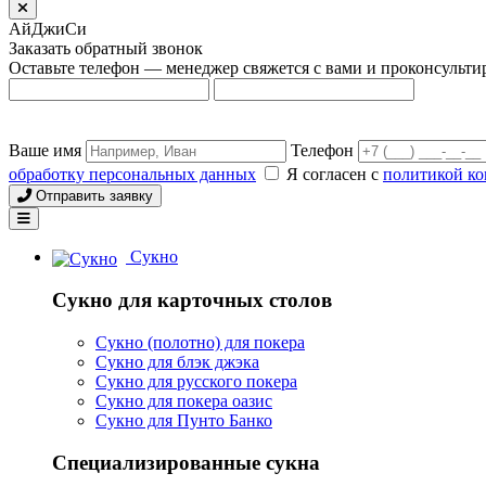
АйДжиСи
Заказать обратный звонок
Оставьте телефон — менеджер свяжется с вами и проконсульти
Ваше имя
Телефон
обработку персональных данных
Я согласен с
политикой к
Отправить заявку
Сукно
Сукно для карточных столов
Сукно (полотно) для покера
Сукно для блэк джэка
Сукно для русского покера
Сукно для покера оазис
Сукно для Пунто Банко
Специализированные сукна