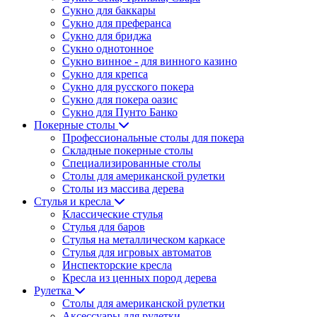
Сукно для баккары
Сукно для преферанса
Сукно для бриджа
Сукно однотонное
Сукно винное - для винного казино
Сукно для крепса
Сукно для русского покера
Сукно для покера оазис
Сукно для Пунто Банко
Покерные столы
Профессиональные столы для покера
Складные покерные столы
Специализированные столы
Столы для американской рулетки
Столы из массива дерева
Стулья и кресла
Классические стулья
Стулья для баров
Стулья на металлическом каркасе
Стулья для игровых автоматов
Инспекторские кресла
Кресла из ценных пород дерева
Рулетка
Столы для американской рулетки
Аксессуары для рулетки