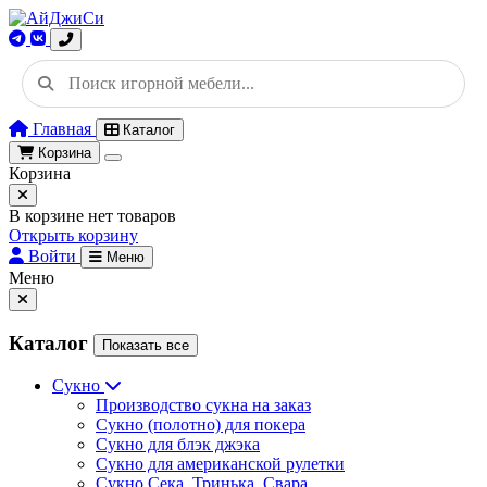
Главная
Каталог
Корзина
Корзина
В корзине нет товаров
Открыть корзину
Войти
Меню
Меню
Каталог
Показать все
Сукно
Производство сукна на заказ
Сукно (полотно) для покера
Сукно для блэк джэка
Сукно для американской рулетки
Сукно Сека, Тринька, Свара