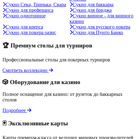
Сукно Сека, Тринька, Свара
Сукно для баккары
Сукно для преферанса
Сукно для бриджа
Сукно однотонное
Сукно винное - для винного
казино
Сукно для крепса
Сукно для русского покера
Сукно для покера оазис
Сукно для Пунто Банко
🏆 Премиум столы для турниров
Профессиональные столы для покерных турниров
Смотреть коллекцию
🎲 Оборудование для казино
Полное оснащение для казино: от рулеток до баккарных
столов
Подробнее
🃏 Эксклюзивные карты
Карты премиум-класса от ведущих мировых производителей