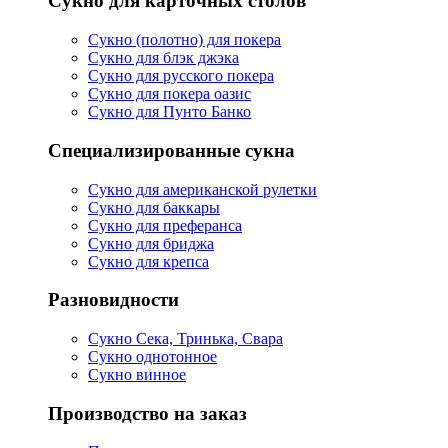
Сукно для карточных столов
Сукно (полотно) для покера
Сукно для блэк джэка
Сукно для русского покера
Сукно для покера оазис
Сукно для Пунто Банко
Специализированные сукна
Сукно для американской рулетки
Сукно для баккары
Сукно для преферанса
Сукно для бриджа
Сукно для крепса
Разновидности
Сукно Сека, Тринька, Свара
Сукно однотонное
Сукно винное
Производство на заказ