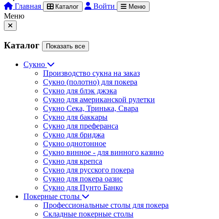
Главная
Войти
Каталог
Меню
Меню
Каталог
Показать все
Сукно
Производство сукна на заказ
Сукно (полотно) для покера
Сукно для блэк джэка
Сукно для американской рулетки
Сукно Сека, Тринька, Свара
Сукно для баккары
Сукно для преферанса
Сукно для бриджа
Сукно однотонное
Сукно винное - для винного казино
Сукно для крепса
Сукно для русского покера
Сукно для покера оазис
Сукно для Пунто Банко
Покерные столы
Профессиональные столы для покера
Складные покерные столы