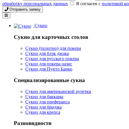
обработку персональных данных
Я согласен с
политикой к
Отправить заявку
Сукно
Сукно для карточных столов
Сукно (полотно) для покера
Сукно для блэк джэка
Сукно для русского покера
Сукно для покера оазис
Сукно для Пунто Банко
Специализированные сукна
Сукно для американской рулетки
Сукно для баккары
Сукно для преферанса
Сукно для бриджа
Сукно для крепса
Разновидности