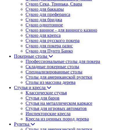
Сукно Сека, Тринька, Свара
Сукно для баккары
Сукно для преферанса
Сукно для бриджа
Сукно однотонное
Сукно винное - для винного казино
Сукно для крепса
Сукно для русского покера
Сукно для покера оазис
Сукно для Пунто Банко
Покерные столы
Профессиональные столы для покера
Складные покерные столы
Специализированные столы
Столы для американской рулетки
Столы из массива дерева
Стулья и кресла
Классические стулья
Стулья для баров
Стулья на металлическом каркасе
Стулья для игровых автоматов
Инспекторские кресла
Кресла из ценных пород дерева
Рулетка
Столы для американской рулетки