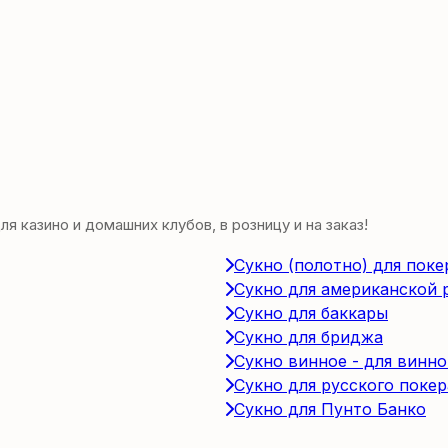
 казино и домашних клубов, в розницу и на заказ!
Сукно (полотно) для поке
Сукно для американской 
Сукно для баккары
Сукно для бриджа
Сукно винное - для винно
Сукно для русского покер
Сукно для Пунто Банко