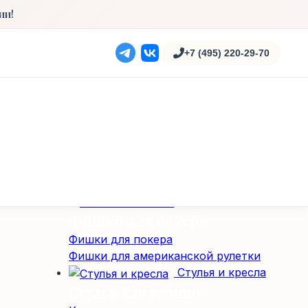
Карты для казино
ии!
100% пластиковые карты
Полупластиковые карты
+7 (495) 220-29-70
Столы
Карточные столы
Профессиональные столы для покера
Складные покерные столы
Специализированные столы
Специализированные столы
Столы для американской рулетки
Столы из массива дерева
Фишки / Жетоны
Фишки для покера
Фишки для покера
Фишки для американской рулетки
Стулья и кресла
Стулья для казино