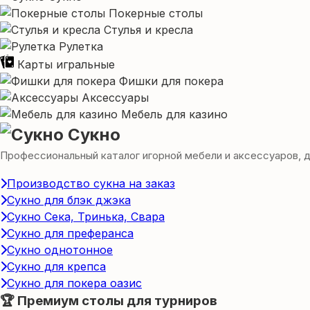
Покерные столы
Стулья и кресла
Рулетка
Карты игральные
Фишки для покера
Аксессуары
Мебель для казино
Сукно
Профессиональный каталог игорной мебели и аксессуаров, для
Производство сукна на заказ
Сукно для блэк джэка
Сукно Сека, Тринька, Свара
Сукно для преферанса
Сукно однотонное
Сукно для крепса
Сукно для покера оазис
🏆 Премиум столы для турниров