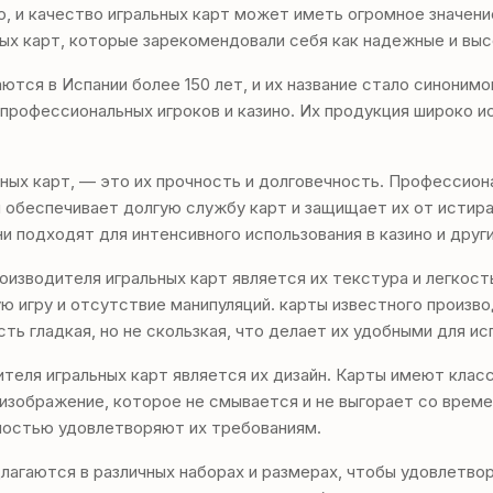
о, и качество игральных карт может иметь огромное значен
ых карт, которые зарекомендовали себя как надежные и вы
ются в Испании более 150 лет, и их название стало синоним
 профессиональных игроков и казино. Их продукция широко и
ных карт, — это их прочность и долговечность. Профессион
 обеспечивает долгую службу карт и защищает их от истира
и подходят для интенсивного использования в казино и други
изводителя игральных карт является их текстура и легкост
ю игру и отсутствие манипуляций. карты известного произв
ь гладкая, но не скользкая, что делает их удобными для ис
еля игральных карт является их дизайн. Карты имеют класс
 изображение, которое не смывается и не выгорает со врем
лностью удовлетворяют их требованиям.
лагаются в различных наборах и размерах, чтобы удовлетво