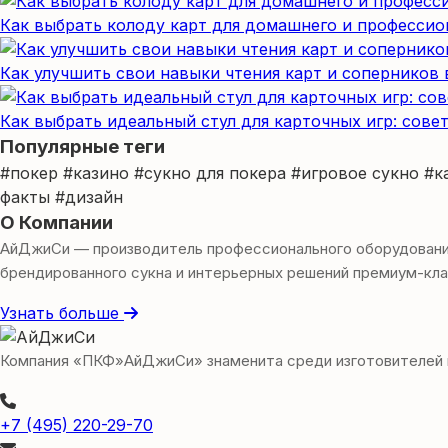
Как выбрать колоду карт для домашнего и профессио
Как улучшить свои навыки чтения карт и соперников 
Как выбрать идеальный стул для карточных игр: сове
Популярные теги
#покер
#казино
#сукно для покера
#игровое сукно
#к
факты
#дизайн
О Компании
АйДжиСи — производитель профессионального оборудования 
брендированного сукна и интерьерных решений премиум-кла
Узнать больше
Компания «ПКФ»АйДжиСи» знаменита среди изготовителей игр
+7 (495) 220-29-70