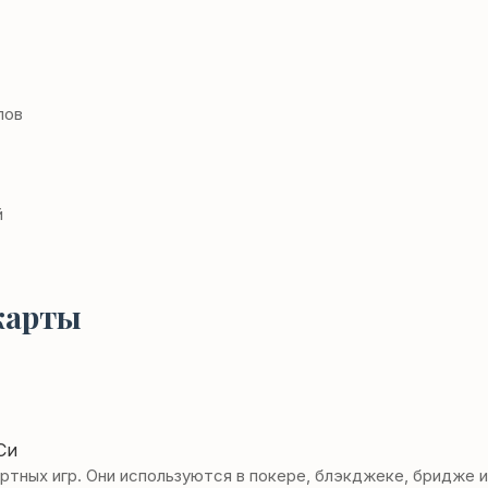
лов
й
карты
ных игр. Они используются в покере, блэкджеке, бридже и 