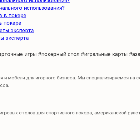
нального использования?
в покере
ты эксперта
арточные игры
#покерный стол
#игральные карты
#аз
и мебели для игорного бизнеса. Мы специализируемся на со
сса.
овых столов для спортивного покера, американской рулетки