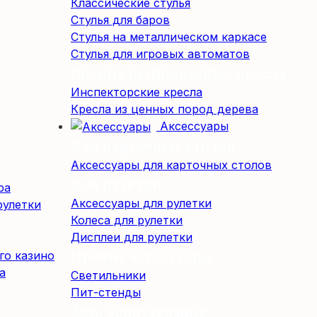
Классические стулья
Стулья для баров
Стулья на металлическом каркасе
Стулья для игровых автоматов
Специализированные кресла
Инспекторские кресла
Кресла из ценных пород дерева
Аксессуары
Для карточных столов
Аксессуары для карточных столов
Для рулетки
ра
Аксессуары для рулетки
рулетки
Колеса для рулетки
Дисплеи для рулетки
Прочие аксессуары
го казино
а
Светильники
Пит-стенды
Доп. оборудование