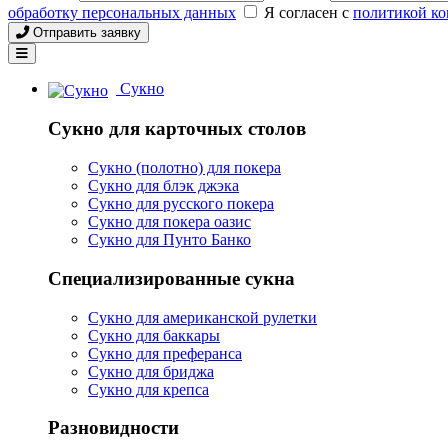
обработку персональных данных
Я согласен с
политикой к
Отправить заявку
Сукно
Сукно для карточных столов
Сукно (полотно) для покера
Сукно для блэк джэка
Сукно для русского покера
Сукно для покера оазис
Сукно для Пунто Банко
Специализированные сукна
Сукно для американской рулетки
Сукно для баккары
Сукно для преферанса
Сукно для бриджа
Сукно для крепса
Разновидности