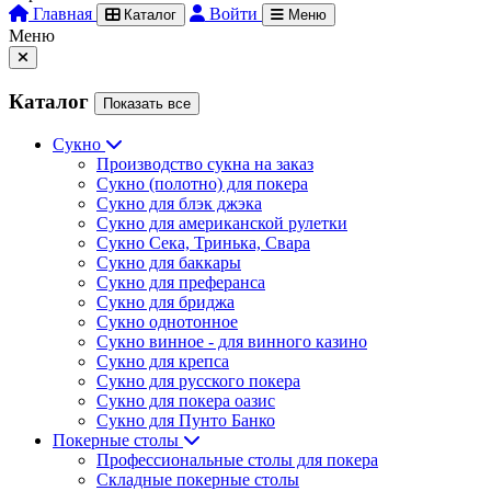
Главная
Войти
Каталог
Меню
Меню
Каталог
Показать все
Сукно
Производство сукна на заказ
Сукно (полотно) для покера
Сукно для блэк джэка
Сукно для американской рулетки
Сукно Сека, Тринька, Свара
Сукно для баккары
Сукно для преферанса
Сукно для бриджа
Сукно однотонное
Сукно винное - для винного казино
Сукно для крепса
Сукно для русского покера
Сукно для покера оазис
Сукно для Пунто Банко
Покерные столы
Профессиональные столы для покера
Складные покерные столы