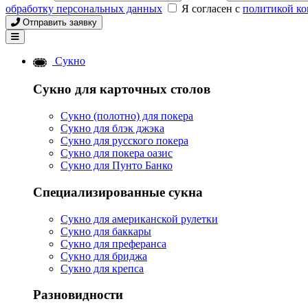
обработку персональных данных
Я согласен с
политикой к
Отправить заявку
Сукно
Сукно для карточных столов
Сукно (полотно) для покера
Сукно для блэк джэка
Сукно для русского покера
Сукно для покера оазис
Сукно для Пунто Банко
Специализированные сукна
Сукно для американской рулетки
Сукно для баккары
Сукно для преферанса
Сукно для бриджа
Сукно для крепса
Разновидности