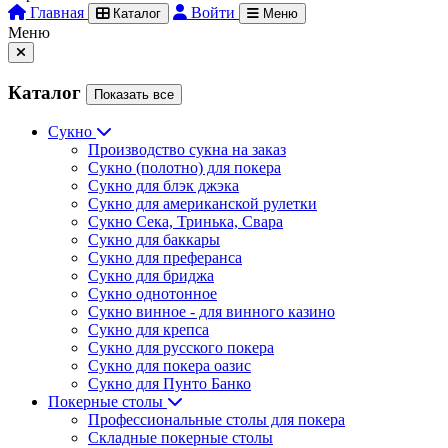
Главная
Войти
Каталог
Меню
Меню
Каталог
Показать все
Сукно
Производство сукна на заказ
Сукно (полотно) для покера
Сукно для блэк джэка
Сукно для американской рулетки
Сукно Сека, Тринька, Свара
Сукно для баккары
Сукно для преферанса
Сукно для бриджа
Сукно однотонное
Сукно винное - для винного казино
Сукно для крепса
Сукно для русского покера
Сукно для покера оазис
Сукно для Пунто Банко
Покерные столы
Профессиональные столы для покера
Складные покерные столы