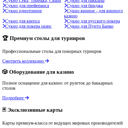
Сукно Сека, Тринька, Свара
Сукно для баккары
Сукно для преферанса
Сукно для бриджа
Сукно однотонное
Сукно винное - для винного
казино
Сукно для крепса
Сукно для русского покера
Сукно для покера оазис
Сукно для Пунто Банко
🏆 Премиум столы для турниров
Профессиональные столы для покерных турниров
Смотреть коллекцию
🎲 Оборудование для казино
Полное оснащение для казино: от рулеток до баккарных
столов
Подробнее
🃏 Эксклюзивные карты
Карты премиум-класса от ведущих мировых производителей