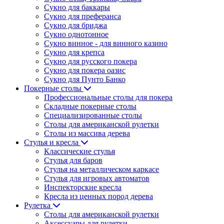
Сукно для баккары
Сукно для преферанса
Сукно для бриджа
Сукно однотонное
Сукно винное - для винного казино
Сукно для крепса
Сукно для русского покера
Сукно для покера оазис
Сукно для Пунто Банко
Покерные столы
Профессиональные столы для покера
Складные покерные столы
Специализированные столы
Столы для американской рулетки
Столы из массива дерева
Стулья и кресла
Классические стулья
Стулья для баров
Стулья на металлическом каркасе
Стулья для игровых автоматов
Инспекторские кресла
Кресла из ценных пород дерева
Рулетка
Столы для американской рулетки
Аксессуары для рулетки