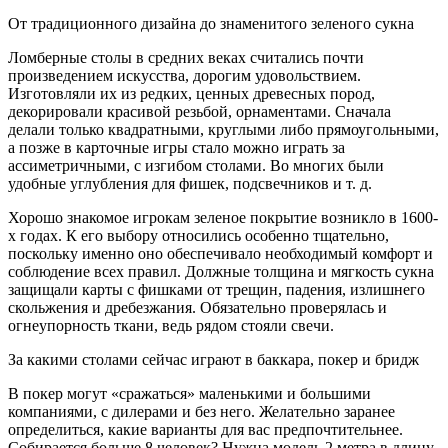
От традиционного дизайна до знаменитого зеленого сукна
Ломберные столы в средних веках считались почти
произведением искусства, дорогим удовольствием.
Изготовляли их из редких, ценных древесных пород,
декорировали красивой резьбой, орнаментами. Сначала
делали только квадратными, круглыми либо прямоугольными,
а позже в карточные игры стало можно играть за
ассиметричными, с изгибом столами. Во многих были
удобные углубления для фишек, подсвечников и т. д.
Хорошо знакомое игрокам зеленое покрытие возникло в 1600-
х годах. К его выбору относились особенно тщательно,
поскольку именно оно обеспечивало необходимый комфорт и
соблюдение всех правил. Должные толщина и мягкость сукна
защищали карты с фишками от трещин, падения, излишнего
скольжения и дребезжания. Обязательно проверялась и
огнеупорность ткани, ведь рядом стояли свечи.
За какими столами сейчас играют в баккара, покер и бридж
В покер могут «сражаться» маленькими и большими
компаниями, с дилерами и без него. Желательно заранее
определиться, какие варианты для вас предпочтительнее.
Собирается больше 8 человек? Нужна модель 2 метра в длину