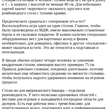
и 1 – в ширину с высотой не меньше 80 см. Для небольших
партий хватит «короткого» овального, круглого или
ромбовидного стола с тупыми краями.
Предпочитаете сражаться с соперником тет-а-тет?
Воспользуйтесь игра один на один столом. Главное, чтобы
были произведены из МДФ, имели максимально сглаженные
борты и не скользкое покрытие. В казино наличие специально
оборудованных мест для карточных колод и фишек
необязательно, для домашних, офисных и других «посиделок»
может оказаться кстати. Это же относится к подставкам и
пепельницам.
В бридж обычно играют четыре человека за суконным
квадратным столом, имеющим высоту примерно 75 см.
Правила довольно сложные, поединки длительные, поэтому
желательно еще обзавестись средними по мягкости стульями,
чтобы получалось надолго удерживать внимание на игровом
процессе.
Столы же для американского баккара – отдельная
разновидность. У него несколько одинаковых областей с
местами для игроков и находящейся посередине области для
дилеров. Есть еще рабочая зона с тремя боксами: для
перетасованных колод, отыгравших карт и информационным