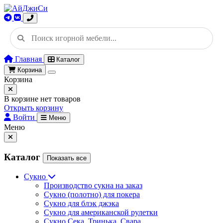
Главная
Каталог
Корзина
Корзина
В корзине нет товаров
Открыть корзину
Войти
Меню
Меню
Каталог
Показать все
Сукно
Производство сукна на заказ
Сукно (полотно) для покера
Сукно для блэк джэка
Сукно для американской рулетки
Сукно Сека, Тринька, Свара