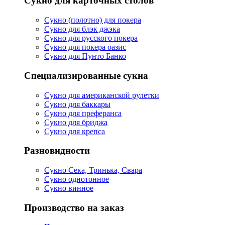
Сукно для карточных столов
Сукно (полотно) для покера
Сукно для блэк джэка
Сукно для русского покера
Сукно для покера оазис
Сукно для Пунто Банко
Специализированные сукна
Сукно для американской рулетки
Сукно для баккары
Сукно для преферанса
Сукно для бриджа
Сукно для крепса
Разновидности
Сукно Сека, Тринька, Свара
Сукно однотонное
Сукно винное
Производство на заказ