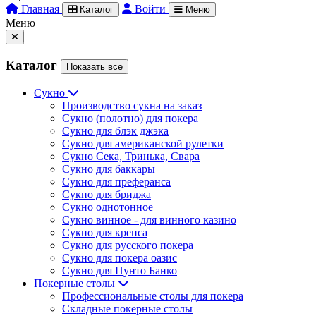
Главная
Войти
Каталог
Меню
Меню
Каталог
Показать все
Сукно
Производство сукна на заказ
Сукно (полотно) для покера
Сукно для блэк джэка
Сукно для американской рулетки
Сукно Сека, Тринька, Свара
Сукно для баккары
Сукно для преферанса
Сукно для бриджа
Сукно однотонное
Сукно винное - для винного казино
Сукно для крепса
Сукно для русского покера
Сукно для покера оазис
Сукно для Пунто Банко
Покерные столы
Профессиональные столы для покера
Складные покерные столы