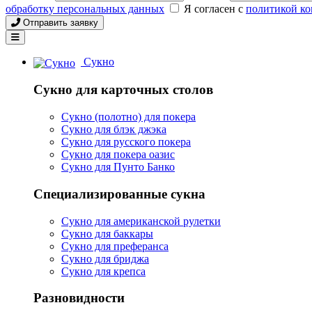
обработку персональных данных
Я согласен с
политикой к
Отправить заявку
Сукно
Сукно для карточных столов
Сукно (полотно) для покера
Сукно для блэк джэка
Сукно для русского покера
Сукно для покера оазис
Сукно для Пунто Банко
Специализированные сукна
Сукно для американской рулетки
Сукно для баккары
Сукно для преферанса
Сукно для бриджа
Сукно для крепса
Разновидности