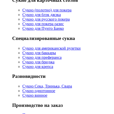
Сукно для карточных столов
Сукно (полотно) для покера
Сукно для блэк джэка
Сукно для русского покера
Сукно для покера оазис
Сукно для Пунто Банко
Специализированные сукна
Сукно для американской рулетки
Сукно для баккары
Сукно для преферанса
Сукно для бриджа
Сукно для крепса
Разновидности
Сукно Сека, Тринька, Свара
Сукно однотонное
Сукно винное
Производство на заказ