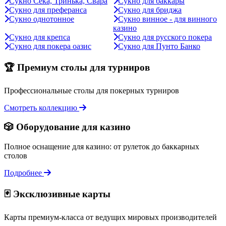
Сукно Сека, Тринька, Свара
Сукно для баккары
Сукно для преферанса
Сукно для бриджа
Сукно однотонное
Сукно винное - для винного
казино
Сукно для крепса
Сукно для русского покера
Сукно для покера оазис
Сукно для Пунто Банко
🏆 Премиум столы для турниров
Профессиональные столы для покерных турниров
Смотреть коллекцию
🎲 Оборудование для казино
Полное оснащение для казино: от рулеток до баккарных
столов
Подробнее
🃏 Эксклюзивные карты
Карты премиум-класса от ведущих мировых производителей