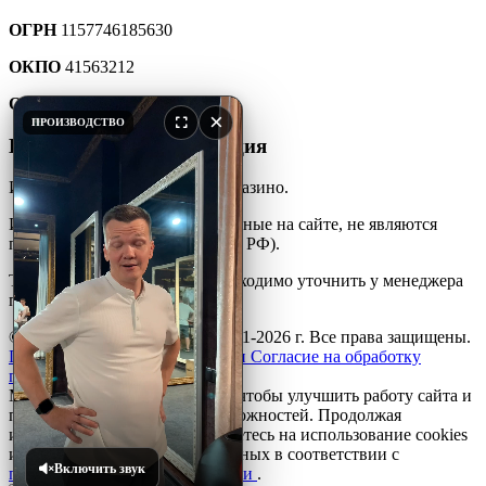
ОГРН
1157746185630
ОКПО
41563212
ОКТМО
45907000000
×
ПРОИЗВОДСТВО
Юридическая информация
Интернет-каталог мебели для казино.
Информация и цены, размещенные на сайте, не являются
публичной офертой (ст. 427 ГК РФ).
Точную стоимость товара необходимо уточнить у менеджера
по телефону.
© ООО «ПКФ»АйДжиСи» 2001-2026 г. Все права защищены.
Политика конфиденциальности
Согласие на обработку
персональных данных
Мы используем файлы
cookie
, чтобы улучшить работу сайта и
предоставить вам больше возможностей. Продолжая
использовать сайт, вы соглашаетесь на использование cookies
и обработку персональных данных в соответствии с
Включить звук
политикой конфиденциальности
.