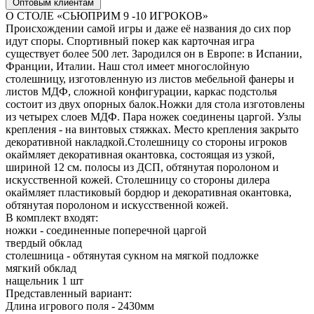
Оптовым клиентам
О СТОЛЕ «СЬЮПРИМ 9 -10 ИГРОКОВ»
Происхождении самой игры и даже её названия до сих пор
идут споры. Спортивный покер как карточная игра
существует более 500 лет. Зародился он в Европе: в Испании,
Франции, Италии. Наш стол имеет многослойную
столешницу, изготовленную из листов мебельной фанеры и
листов МДФ, сложной конфигурации, каркас подстолья
состоит из двух опорных балок.Ножки для стола изготовлены
из четырех слоев МДФ. Пара ножек соединены царгой. Узлы
крепления - на винтовых стяжках. Место крепления закрыто
декоративной накладкой.Столешницу со стороны игроков
окаймляет декоративная окантовка, состоящая из узкой,
шириной 12 см. полосы из ДСП, обтянутая поролоном и
искусственной кожей. Столешницу со стороны дилера
окаймляет пластиковый бордюр и декоративная окантовка,
обтянутая поролоном и искусственной кожей.
В комплект входят:
ножки - соединенные поперечной царгой
твердый обклад
столешница - обтянутая сукном на мягкой подложке
мягкий обклад
нащельник 1 шт
Представленный вариант:
Длина игрового поля - 2430мм