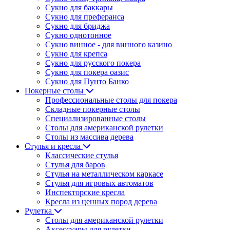
Сукно для баккары
Сукно для преферанса
Сукно для бриджа
Сукно однотонное
Сукно винное - для винного казино
Сукно для крепса
Сукно для русского покера
Сукно для покера оазис
Сукно для Пунто Банко
Покерные столы
Профессиональные столы для покера
Складные покерные столы
Специализированные столы
Столы для американской рулетки
Столы из массива дерева
Стулья и кресла
Классические стулья
Стулья для баров
Стулья на металлическом каркасе
Стулья для игровых автоматов
Инспекторские кресла
Кресла из ценных пород дерева
Рулетка
Столы для американской рулетки
Аксессуары для рулетки