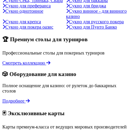
Сукно Сека, Тринька, Свара
Сукно для баккары
Сукно для преферанса
Сукно для бриджа
Сукно однотонное
Сукно винное - для винного
казино
Сукно для крепса
Сукно для русского покера
Сукно для покера оазис
Сукно для Пунто Банко
🏆 Премиум столы для турниров
Профессиональные столы для покерных турниров
Смотреть коллекцию
🎲 Оборудование для казино
Полное оснащение для казино: от рулеток до баккарных
столов
Подробнее
🃏 Эксклюзивные карты
Карты премиум-класса от ведущих мировых производителей