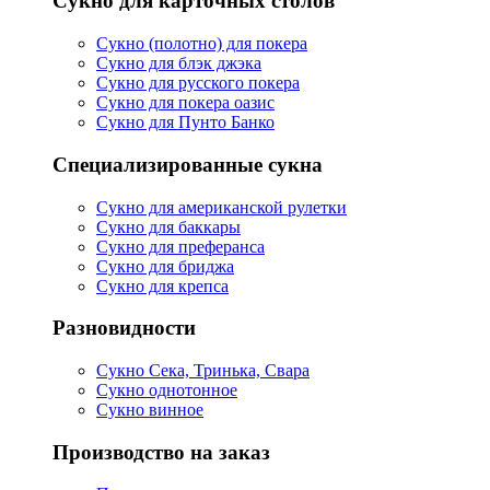
Сукно для карточных столов
Сукно (полотно) для покера
Сукно для блэк джэка
Сукно для русского покера
Сукно для покера оазис
Сукно для Пунто Банко
Специализированные сукна
Сукно для американской рулетки
Сукно для баккары
Сукно для преферанса
Сукно для бриджа
Сукно для крепса
Разновидности
Сукно Сека, Тринька, Свара
Сукно однотонное
Сукно винное
Производство на заказ