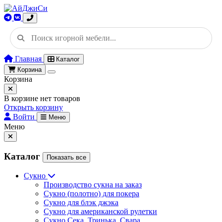
Главная
Каталог
Корзина
Корзина
В корзине нет товаров
Открыть корзину
Войти
Меню
Меню
Каталог
Показать все
Сукно
Производство сукна на заказ
Сукно (полотно) для покера
Сукно для блэк джэка
Сукно для американской рулетки
Сукно Сека, Тринька, Свара