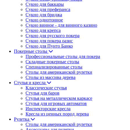
Сукно для баккары
Сукно для преферанса
Сукно для бриджа
Сукно однотонное
Сукно винное - для винного казино
Сукно для крепса
Сукно для русского покера
Сукно для покера оазис
Сукно для Пунто Банко
Покерные столы
Профессиональные столы для покера
Складные покерные столы
Специализированные столы
Столы для американской рулетки
Столы из массива дерева
Стулья и кресла
Классические стулья
Стулья для баров
Стулья на металлическом каркасе
Стулья для игровых автоматов
Инспекторские кресла
Кресла из ценных пород дерева
Рулетка
Столы для американской рулетки
Аксессуары для рулетки