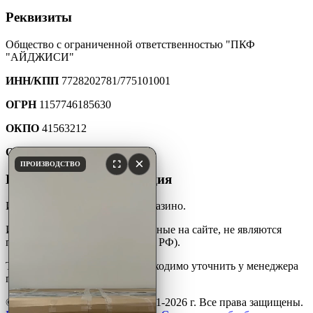
Реквизиты
Общество с ограниченной ответственностью "ПКФ
"АЙДЖИСИ"
ИНН/КПП
7728202781/775101001
ОГРН
1157746185630
ОКПО
41563212
ОКТМО
45907000000
×
ПРОИЗВОДСТВО
Юридическая информация
Интернет-каталог мебели для казино.
Информация и цены, размещенные на сайте, не являются
публичной офертой (ст. 427 ГК РФ).
Точную стоимость товара необходимо уточнить у менеджера
по телефону.
© ООО «ПКФ»АйДжиСи» 2001-2026 г. Все права защищены.