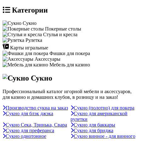
Категории
Сукно
Покерные столы
Стулья и кресла
Рулетка
Карты игральные
Фишки для покера
Аксессуары
Мебель для казино
Сукно
Профессиональный каталог игорной мебели и аксессуаров,
для казино и домашних клубов, в розницу и на заказ!
Производство сукна на заказ
Сукно (полотно) для покера
Сукно для блэк джэка
Сукно для американской
рулетки
Сукно Сека, Тринька, Свара
Сукно для баккары
Сукно для преферанса
Сукно для бриджа
Сукно однотонное
Сукно винное - для винного