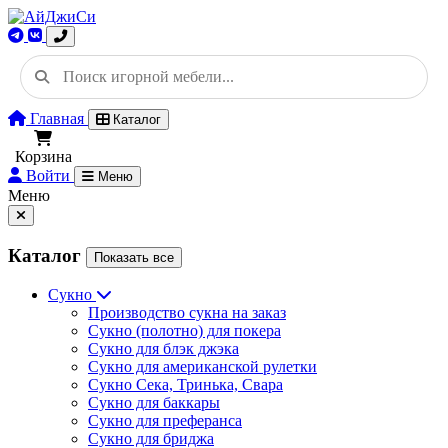
Главная
Каталог
Корзина
Войти
Меню
Меню
Каталог
Показать все
Сукно
Производство сукна на заказ
Сукно (полотно) для покера
Сукно для блэк джэка
Сукно для американской рулетки
Сукно Сека, Тринька, Свара
Сукно для баккары
Сукно для преферанса
Сукно для бриджа