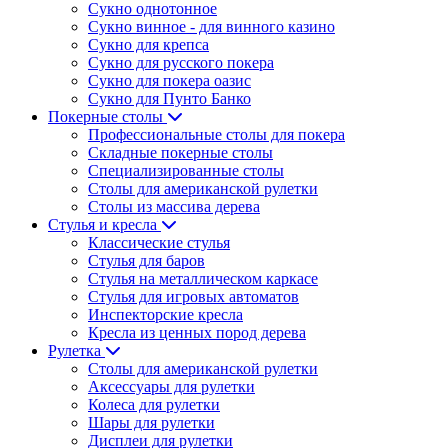
Сукно однотонное
Сукно винное - для винного казино
Сукно для крепса
Сукно для русского покера
Сукно для покера оазис
Сукно для Пунто Банко
Покерные столы
Профессиональные столы для покера
Складные покерные столы
Специализированные столы
Столы для американской рулетки
Столы из массива дерева
Стулья и кресла
Классические стулья
Стулья для баров
Стулья на металлическом каркасе
Стулья для игровых автоматов
Инспекторские кресла
Кресла из ценных пород дерева
Рулетка
Столы для американской рулетки
Аксессуары для рулетки
Колеса для рулетки
Шары для рулетки
Дисплеи для рулетки