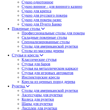
Сукно однотонное
Сукно винное - для винного казино
Сукно для крепса
Сукно для русского покера
Сукно для покера оазис
Сукно для Пунто Банко
Покерные столы
Профессиональные столы для покера
Складные покерные столы
Специализированные столы
Столы для американской рулетки
Столы из массива дерева
Стулья и кресла
Классические стулья
Стулья для баров
Стулья на металлическом каркасе
Стулья для игровых автоматов
Инспекторские кресла
Кресла из ценных пород дерева
Рулетка
Столы для американской рулетки
Аксессуары для рулетки
Колеса для рулетки
Шары для рулетки
Дисплеи для рулетки