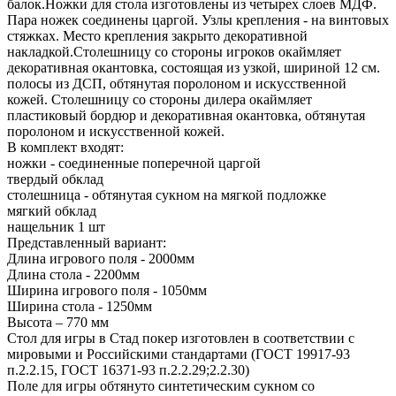
балок.Ножки для стола изготовлены из четырех слоев МДФ.
Пара ножек соединены царгой. Узлы крепления - на винтовых
стяжках. Место крепления закрыто декоративной
накладкой.Столешницу со стороны игроков окаймляет
декоративная окантовка, состоящая из узкой, шириной 12 см.
полосы из ДСП, обтянутая поролоном и искусственной
кожей. Столешницу со стороны дилера окаймляет
пластиковый бордюр и декоративная окантовка, обтянутая
поролоном и искусственной кожей.
В комплект входят:
ножки - соединенные поперечной царгой
твердый обклад
столешница - обтянутая сукном на мягкой подложке
мягкий обклад
нащельник 1 шт
Представленный вариант:
Длина игрового поля - 2000мм
Длина стола - 2200мм
Ширина игрового поля - 1050мм
Ширина стола - 1250мм
Высота – 770 мм
Стол для игры в Стад покер изготовлен в соответствии с
мировыми и Российскими стандартами (ГОСТ 19917-93
п.2.2.15, ГОСТ 16371-93 п.2.2.29;2.2.30)
Поле для игры обтянуто синтетическим сукном со