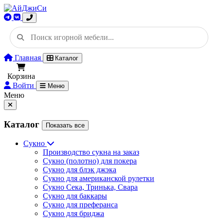
Главная
Каталог
Корзина
Войти
Меню
Меню
Каталог
Показать все
Сукно
Производство сукна на заказ
Сукно (полотно) для покера
Сукно для блэк джэка
Сукно для американской рулетки
Сукно Сека, Тринька, Свара
Сукно для баккары
Сукно для преферанса
Сукно для бриджа