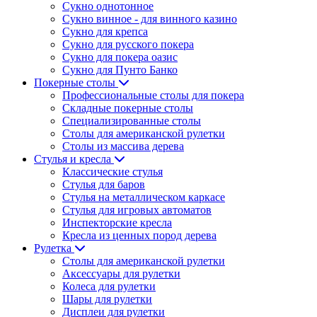
Сукно однотонное
Сукно винное - для винного казино
Сукно для крепса
Сукно для русского покера
Сукно для покера оазис
Сукно для Пунто Банко
Покерные столы
Профессиональные столы для покера
Складные покерные столы
Специализированные столы
Столы для американской рулетки
Столы из массива дерева
Стулья и кресла
Классические стулья
Стулья для баров
Стулья на металлическом каркасе
Стулья для игровых автоматов
Инспекторские кресла
Кресла из ценных пород дерева
Рулетка
Столы для американской рулетки
Аксессуары для рулетки
Колеса для рулетки
Шары для рулетки
Дисплеи для рулетки