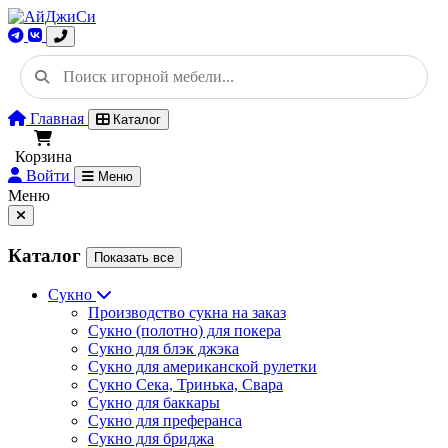
Главная
Каталог
Корзина
Войти
Меню
Меню
Каталог
Показать все
Сукно
Производство сукна на заказ
Сукно (полотно) для покера
Сукно для блэк джэка
Сукно для американской рулетки
Сукно Сека, Тринька, Свара
Сукно для баккары
Сукно для преферанса
Сукно для бриджа