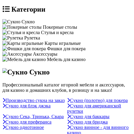
Категории
Сукно
Покерные столы
Стулья и кресла
Рулетка
Карты игральные
Фишки для покера
Аксессуары
Мебель для казино
Сукно
Профессиональный каталог игорной мебели и аксессуаров,
для казино и домашних клубов, в розницу и на заказ!
Производство сукна на заказ
Сукно (полотно) для покера
Сукно для блэк джэка
Сукно для американской
рулетки
Сукно Сека, Тринька, Свара
Сукно для баккары
Сукно для преферанса
Сукно для бриджа
Сукно однотонное
Сукно винное - для винного
казино