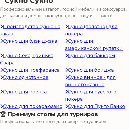
Сукно
Профессиональный каталог игорной мебели и аксессуаров,
для казино и домашних клубов, в розницу и на заказ!
Производство сукна на
Сукно (полотно) для
заказ
покера
Сукно для блэк джэка
Сукно для
американской рулетки
Сукно Сека, Тринька,
Сукно для баккары
Свара
Сукно для преферанса
Сукно для бриджа
Сукно однотонное
Сукно винное - для
винного казино
Сукно для крепса
Сукно для русского
покера
Сукно для покера оазис
Сукно для Пунто Банко
🏆 Премиум столы для турниров
Профессиональные столы для покерных турниров