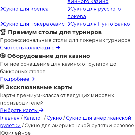
винного казино
Сукно для крепса
Сукно для русского
покера
Сукно для покера оазис
Сукно для Пунто Банко
🏆 Премиум столы для турниров
Профессиональные столы для покерных турниров
Смотреть коллекцию
🎲 Оборудование для казино
Полное оснащение для казино: от рулеток до
баккарных столов
Подробнее
🃏 Эксклюзивные карты
Карты премиум-класса от ведущих мировых
производителей
Выбрать карты
Главная
/
Каталог
/
Сукно
/
Сукно для американской
рулетки
/
Сукно для американской рулетки розовое
Юбилейное