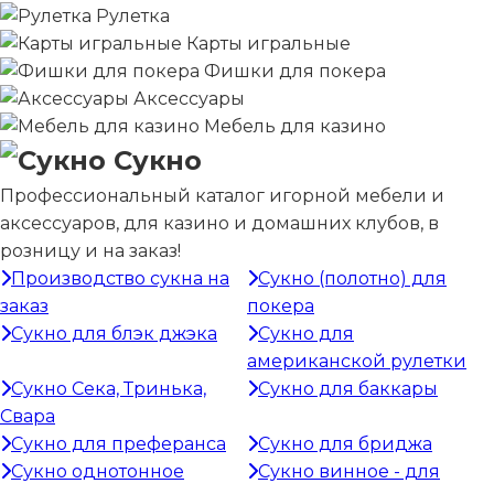
Рулетка
Карты игральные
Фишки для покера
Аксессуары
Мебель для казино
Сукно
Профессиональный каталог игорной мебели и
аксессуаров, для казино и домашних клубов, в
розницу и на заказ!
Производство сукна на
Сукно (полотно) для
заказ
покера
Сукно для блэк джэка
Сукно для
американской рулетки
Сукно Сека, Тринька,
Сукно для баккары
Свара
Сукно для преферанса
Сукно для бриджа
Сукно однотонное
Сукно винное - для