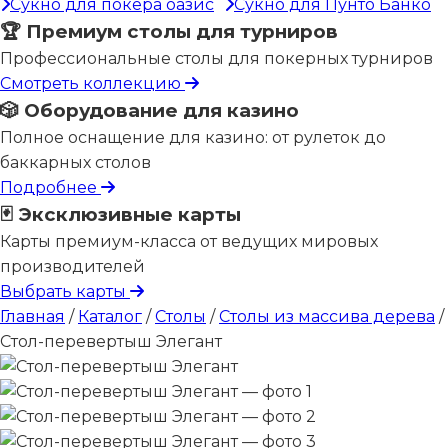
Сукно для покера оазис
Сукно для Пунто Банко
🏆 Премиум столы для турниров
Профессиональные столы для покерных турниров
Смотреть коллекцию
🎲 Оборудование для казино
Полное оснащение для казино: от рулеток до
баккарных столов
Подробнее
🃏 Эксклюзивные карты
Карты премиум-класса от ведущих мировых
производителей
Выбрать карты
Главная
/
Каталог
/
Столы
/
Столы из массива дерева
/
Стол-перевертыш Элегант