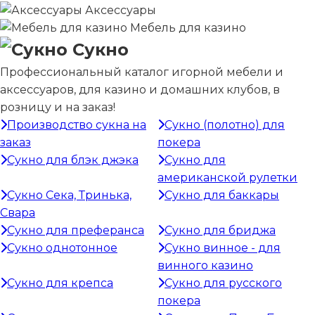
Аксессуары
Мебель для казино
Сукно
Профессиональный каталог игорной мебели и
аксессуаров, для казино и домашних клубов, в
розницу и на заказ!
Производство сукна на
Сукно (полотно) для
заказ
покера
Сукно для блэк джэка
Сукно для
американской рулетки
Сукно Сека, Тринька,
Сукно для баккары
Свара
Сукно для преферанса
Сукно для бриджа
Сукно однотонное
Сукно винное - для
винного казино
Сукно для крепса
Сукно для русского
покера